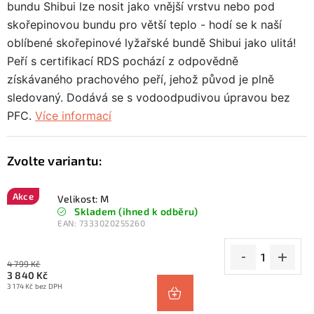
bundu Shibui lze nosit jako vnější vrstvu nebo pod
skořepinovou bundu pro větší teplo - hodí se k naší
oblíbené skořepinové lyžařské bundě Shibui jako ulitá!
Peří s certifikací RDS pochází z odpovědně
získávaného prachového peří, jehož původ je plně
sledovaný. Dodává se s vodoodpudivou úpravou bez
PFC.
Více informací
Akce
Velikost: M
Skladem (ihned k odběru)
EAN:
7333020255260
4 799 Kč
3 840 Kč
3 174 Kč bez DPH