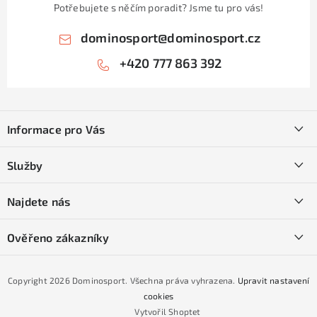
Potřebujete s něčím poradit? Jsme tu pro vás!
dominosport
@
dominosport.cz
+420 777 863 392
Z
á
Informace pro Vás
p
a
Kontakty
Služby
t
O nás
í
SKI servis
Najdete nás
Obchodní podmínky
Půjčovna lyží a SNB
Podmínky GDPR
Ověřeno zákazníky
Naše prodejna
Jak nakoupit na čtvrtiny bez navýšení?
CYKLO Servis
Copyright 2026
Dominosport
. Všechna práva vyhrazena.
Upravit nastavení
Podmínky nákupu na splátky ESSOX
cookies
Vytvořil Shoptet