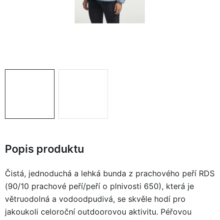
KONTAKTY
ZNAČKY
SKI servis
Půjčovna lyží a SNB
Naše prodejna
CYKLO Servis
Popis produktu
Čistá, jednoduchá a lehká bunda z prachového peří RDS
(90/10 prachové peří/peří o plnivosti 650), která je
větruodolná a vodoodpudivá, se skvěle hodí pro
jakoukoli celoroční outdoorovou aktivitu. Péřovou