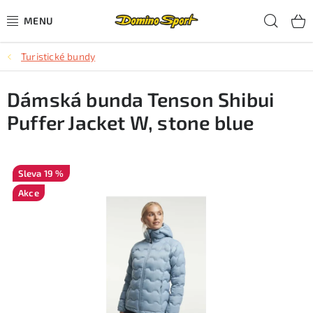
Přejít
Hled
na
obsah
Turistické bundy
CYKLISTIKA
Dámská bunda Tenson Shibui
SJEZDOVÉ LYŽOVÁNÍ
Puffer Jacket W, stone blue
SKIALPOVÉ LYŽOVÁNÍ
BĚŽECKÉ LYŽOVÁNÍ
19 %
Akce
OBLEČENÍ A OBUV
BĚHÁNÍ
TIPY NA DÁRKY