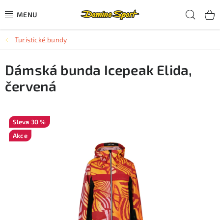
Přejít
Hled
na
obsah
Turistické bundy
CYKLISTIKA
Dámská bunda Icepeak Elida,
SJEZDOVÉ LYŽOVÁNÍ
červená
SKIALPOVÉ LYŽOVÁNÍ
BĚŽECKÉ LYŽOVÁNÍ
30 %
Akce
OBLEČENÍ A OBUV
BĚHÁNÍ
TIPY NA DÁRKY