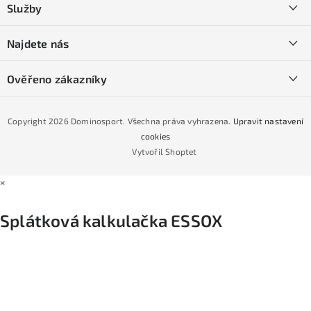
Služby
t
O nás
í
SKI servis
Najdete nás
Obchodní podmínky
Půjčovna lyží a SNB
Podmínky GDPR
Ověřeno zákazníky
Naše prodejna
Jak nakoupit na čtvrtiny bez navýšení?
CYKLO Servis
Copyright 2026
Dominosport
. Všechna práva vyhrazena.
Upravit nastavení
Podmínky nákupu na splátky ESSOX
cookies
Vytvořil Shoptet
×
Splátková kalkulačka ESSOX