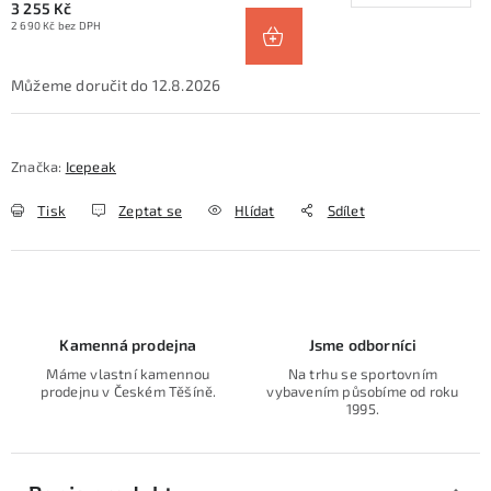
3 255 Kč
2 690 Kč bez DPH
12.8.2026
Značka:
Icepeak
Tisk
Zeptat se
Hlídat
Sdílet
Kamenná prodejna
Jsme odborníci
Máme vlastní kamennou
Na trhu se sportovním
prodejnu v Českém Těšíně.
vybavením působíme od roku
1995.