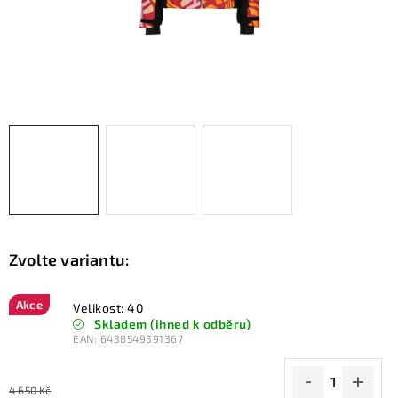
KONTAKTY
ZNAČKY
SKI servis
Půjčovna lyží a SNB
Naše prodejna
CYKLO Servis
Akce
Velikost: 40
Skladem (ihned k odběru)
EAN:
6438549391367
4 650 Kč