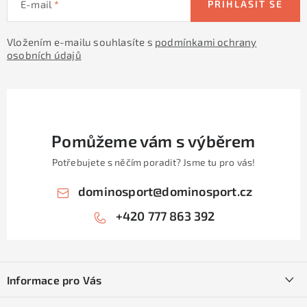
E-mail
PŘIHLÁSIT SE
Vložením e-mailu souhlasíte s
podmínkami ochrany
osobních údajů
Pomůžeme vám s výběrem
Potřebujete s něčím poradit? Jsme tu pro vás!
dominosport
@
dominosport.cz
+420 777 863 392
Z
á
Informace pro Vás
p
a
Kontakty