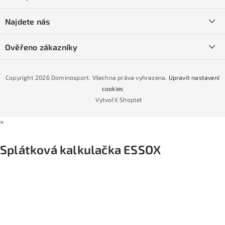
t
O nás
í
SKI servis
Najdete nás
Obchodní podmínky
Půjčovna lyží a SNB
Podmínky GDPR
Ověřeno zákazníky
Naše prodejna
Jak nakoupit na čtvrtiny bez navýšení?
CYKLO Servis
Copyright 2026
Dominosport
. Všechna práva vyhrazena.
Upravit nastavení
Podmínky nákupu na splátky ESSOX
cookies
Vytvořil Shoptet
×
Splátková kalkulačka ESSOX