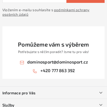
Vložením e-mailu souhlasíte s
podmínkami ochrany
osobních údajů
Pomůžeme vám s výběrem
Potřebujete s něčím poradit? Jsme tu pro vás!
dominosport
@
dominosport.cz
+420 777 863 392
Z
á
Informace pro Vás
p
a
Kontakty
Služby