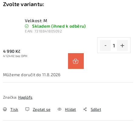
Velikost: M
Skladem (ihned k odběru)
EAN:
7318841805092
4 990 Kč
4 124 Kč bez DPH
11.8.2026
Značka:
Haglöfs
Tisk
Zeptat se
Hlídat
Sdílet