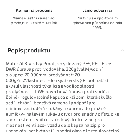
Kamenná prodejna
Jsme odborníci
Máme vlastní kamennou
Na trhu se sportovním
prodejnu v Českém Těšíně.
vybavením působíme od roku
1995.
Popis produktu
Materiál:3-vrstvý Proof, recyklovaný PES, PFC-Free
DWR úprava proti voděVáha: 220g (vel.M)Vodní
sloupec: 20 000mm, prodyšnost: 20
000g/m2Vlastnosti:- lehký, 3-vrstvý Proof nabízí
skvělé vlastnosti týkající se voděodolnosti i
prodyšnosti- DWR povrchová úprava proti vodě a
špíně- regulovatelná kapuce s kšiltem, která skvěle
sedí i chrání- bezešvá ramena i podpaží pro
minimalizaci oděrů- rukávy ukončeny do pružné
gumičky- na levém rukávu otvor pro snadný přístup ke
sporttesteru- vnitřní středový druk u zipu pro
možnost ventilace- vzadu dole kapsa na zip pro
uschování nezbytností- spodní okraje je regulovatelný