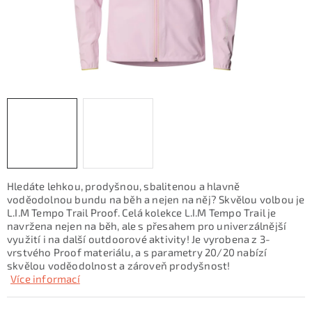
KONTAKTY
ZNAČKY
SKI servis
Půjčovna lyží a SNB
Naše prodejna
CYKLO Servis
Hledáte lehkou, prodyšnou, sbalitenou a hlavně
voděodolnou bundu na běh a nejen na něj? Skvělou volbou je
L.I.M Tempo Trail Proof. Celá kolekce L.I.M Tempo Trail je
navržena nejen na běh, ale s přesahem pro univerzálnější
využití i na další outdoorové aktivity! Je vyrobena z 3-
vrstvého Proof materiálu, a s parametry 20/20 nabízí
skvělou voděodolnost a zároveň prodyšnost!
Více informací