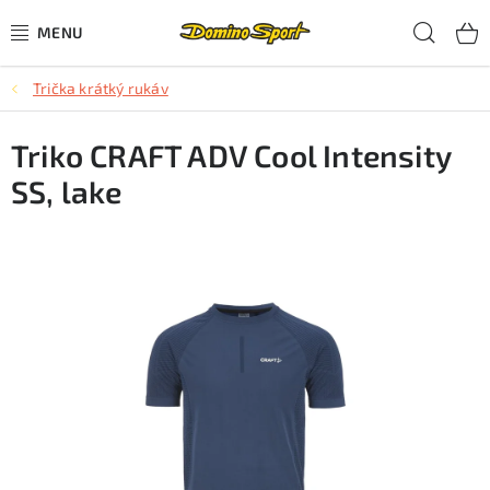
Přejít
Hled
na
obsah
Trička krátký rukáv
CYKLISTIKA
Triko CRAFT ADV Cool Intensity
SJEZDOVÉ LYŽOVÁNÍ
SS, lake
SKIALPOVÉ LYŽOVÁNÍ
BĚŽECKÉ LYŽOVÁNÍ
OBLEČENÍ A OBUV
BĚHÁNÍ
TIPY NA DÁRKY