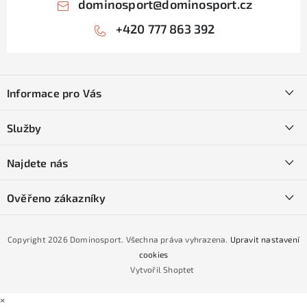
dominosport
@
dominosport.cz
+420 777 863 392
Z
á
Informace pro Vás
p
a
Kontakty
Služby
t
O nás
í
SKI servis
Najdete nás
Obchodní podmínky
Půjčovna lyží a SNB
Podmínky GDPR
Ověřeno zákazníky
Naše prodejna
Jak nakoupit na čtvrtiny bez navýšení?
CYKLO Servis
Copyright 2026
Dominosport
. Všechna práva vyhrazena.
Upravit nastavení
Podmínky nákupu na splátky ESSOX
cookies
Vytvořil Shoptet
×