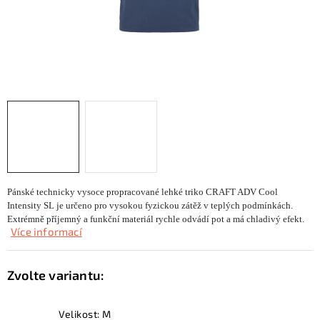
KONTAKTY
ZNAČKY
SKI servis
Půjčovna lyží a SNB
Naše prodejna
CYKLO Servis
Pánské technicky vysoce propracované lehké triko CRAFT ADV Cool
Intensity SL je určeno pro vysokou fyzickou zátěž v teplých podmínkách.
Extrémně příjemný a funkční materiál rychle odvádí pot a má chladivý efekt.
Více informací
Velikost: M