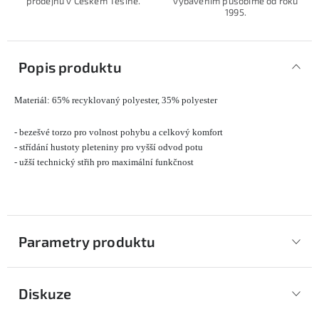
prodejnu v Českém Těšíně.
vybavením působíme od roku
1995.
Popis produktu
Materiál: 65% recyklovaný polyester, 35% polyester
- bezešvé torzo pro volnost pohybu a celkový komfort
- střídání hustoty pleteniny pro vyšší odvod potu
- užší technický střih pro maximální funkčnost
Parametry produktu
Diskuze