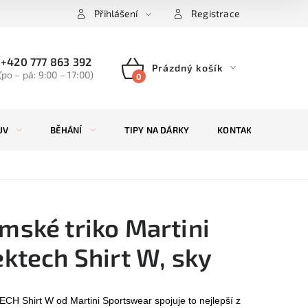
Přihlášení
Registrace
+420 777 863 392
Prázdný košík
(po – pá: 9:00 – 17:00)
NÁKUPNÍ
KOŠÍK
UV
BĚHÁNÍ
TIPY NA DÁRKY
KONTAKTY
ZN
mské triko Martini
ektech Shirt W, sky
H Shirt W od Martini Sportswear spojuje to nejlepší z