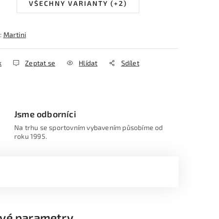
VŠECHNY VARIANTY (+2)
:
Martini
k
Zeptat se
Hlídat
Sdílet
Jsme odborníci
Na trhu se sportovním vybavením působíme od
roku 1995.
vé parametry