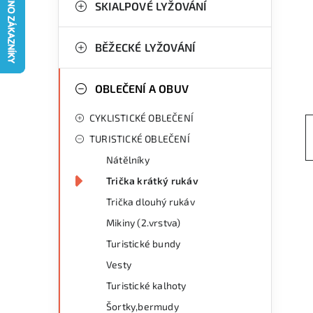
g
SKIALPOVÉ LYŽOVÁNÍ
r
o
a
r
BĚŽECKÉ LYŽOVÁNÍ
n
i
OBLEČENÍ A OBUV
e
n
CYKLISTICKÉ OBLEČENÍ
í
TURISTICKÉ OBLEČENÍ
p
Nátělníky
a
Trička krátký rukáv
n
Trička dlouhý rukáv
Mikiny (2.vrstva)
e
Turistické bundy
l
Vesty
Turistické kalhoty
Šortky,bermudy