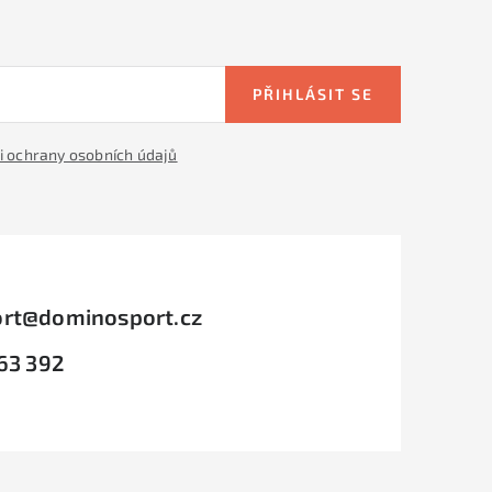
PŘIHLÁSIT SE
 ochrany osobních údajů
rt
@
dominosport.cz
63 392