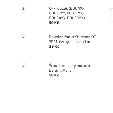
O-kroužek (BDU4XX,
BDU37YY, BDU31YY,
BDU34YY, BDU38YY)
50 Kč
Bowden řadící Shimano OT-
SP41, černý, cena za 1 m
39 Kč
Šroub pro kliky motoru
Bafang M510
50 Kč