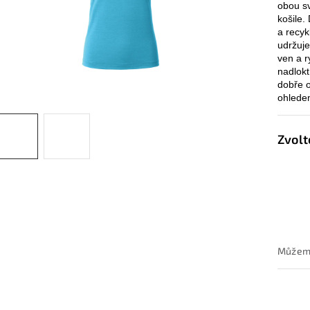
obou sv
košile.
a recyk
udržuje
ven a r
nadlokt
dobře 
ohledem