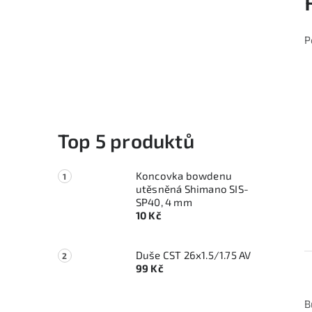
P
Top 5 produktů
Koncovka bowdenu
utěsněná Shimano SIS-
SP40, 4 mm
10 Kč
Duše CST 26x1.5/1.75 AV
99 Kč
B