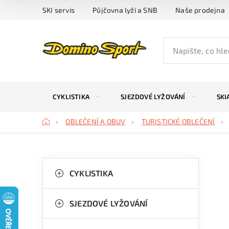
Přejít
SKI servis
Půjčovna lyží a SNB
Naše prodejna
na
obsah
CYKLISTIKA
SJEZDOVÉ LYŽOVÁNÍ
SKI
Domů
OBLEČENÍ A OBUV
TURISTICKÉ OBLEČENÍ
P
K
Přeskočit
kategorie
CYKLISTIKA
a
o
t
s
SJEZDOVÉ LYŽOVÁNÍ
e
t