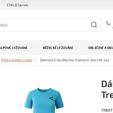
CYKLO Servis
ALPOVÉ LYŽOVÁNÍ
BĚŽECKÉ LYŽOVÁNÍ
OBLEČENÍ A OB
Trička krátký rukáv
Dámské triko Martini Trektech Shirt W, sky
Dá
Tr
TREKTEC