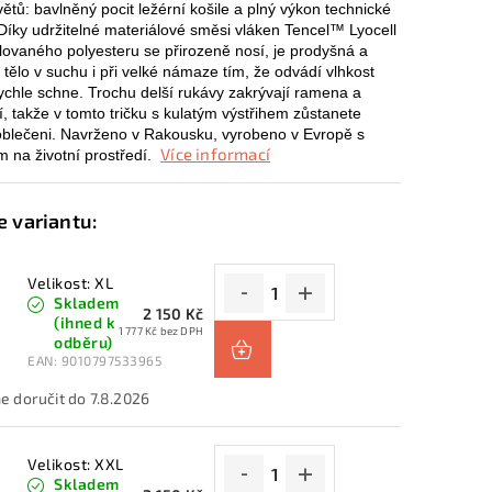
ětů: bavlněný pocit ležérní košile a plný výkon technické
 Díky udržitelné materiálové směsi vláken Tencel™ Lyocell
lovaného polyesteru se přirozeně nosí, je prodyšná a
 tělo v suchu i při velké námaze tím, že odvádí vlhkost
ychle schne. Trochu delší rukávy zakrývají ramena a
í, takže v tomto tričku s kulatým výstřihem zůstanete
oblečeni. Navrženo v Rakousku, vyrobeno v Evropě s
Více informací
 na životní prostředí.
Velikost: XL
Skladem
2 150 Kč
(ihned k
1 777 Kč bez DPH
odběru)
EAN:
9010797533965
7.8.2026
Velikost: XXL
Skladem