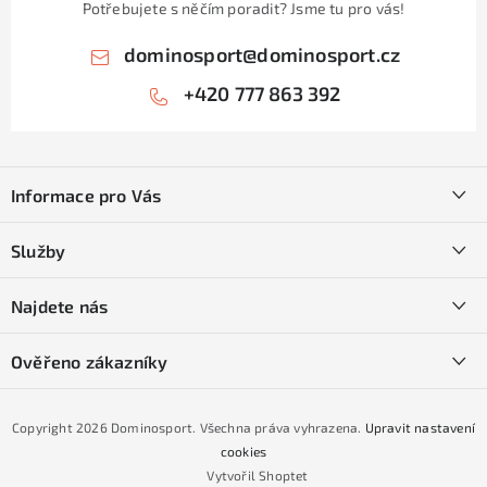
Potřebujete s něčím poradit? Jsme tu pro vás!
dominosport
@
dominosport.cz
+420 777 863 392
Z
á
Informace pro Vás
p
a
Kontakty
Služby
t
O nás
í
SKI servis
Najdete nás
Obchodní podmínky
Půjčovna lyží a SNB
Podmínky GDPR
Ověřeno zákazníky
Naše prodejna
Jak nakoupit na čtvrtiny bez navýšení?
CYKLO Servis
Copyright 2026
Dominosport
. Všechna práva vyhrazena.
Upravit nastavení
Podmínky nákupu na splátky ESSOX
cookies
Vytvořil Shoptet