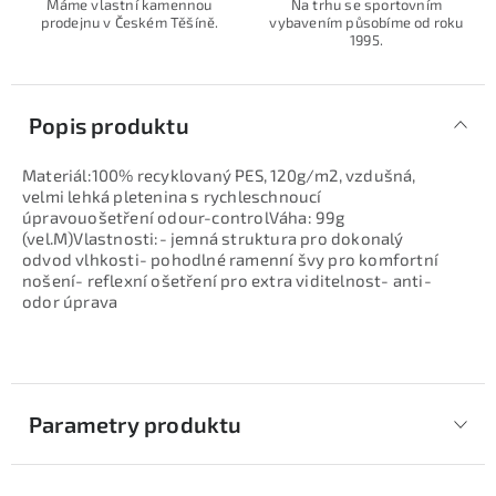
Máme vlastní kamennou
Na trhu se sportovním
prodejnu v Českém Těšíně.
vybavením působíme od roku
1995.
Popis produktu
Materiál:100% recyklovaný PES, 120g/m2, vzdušná,
velmi lehká pletenina s rychleschnoucí
úpravouošetření odour-controlVáha: 99g
(vel.M)Vlastnosti:- jemná struktura pro dokonalý
odvod vlhkosti- pohodlné ramenní švy pro komfortní
nošení- reflexní ošetření pro extra viditelnost- anti-
odor úprava
Parametry produktu