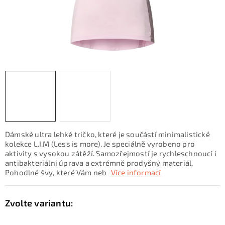
KONTAKTY
ZNAČKY
SKI servis
Půjčovna lyží a SNB
Naše prodejna
CYKLO Servis
Dámské ultra lehké tričko, které je součástí minimalistické
kolekce L.I.M (Less is more). Je speciálně vyrobeno pro
aktivity s vysokou zátěží. Samozřejmostí je rychleschnoucí i
antibakteriální úprava a extrémně prodyšný materiál.
Pohodlné švy, které Vám neb
Více informací