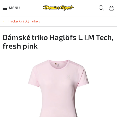
Přejít
Hled
na
obsah
Trička krátký rukáv
CYKLISTIKA
Dámské triko Haglöfs L.I.M Tech,
SJEZDOVÉ LYŽOVÁNÍ
fresh pink
SKIALPOVÉ LYŽOVÁNÍ
BĚŽECKÉ LYŽOVÁNÍ
OBLEČENÍ A OBUV
BĚHÁNÍ
TIPY NA DÁRKY