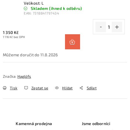
Velikost: L
Skladem (ihned k odběru)
EAN:
7318841797434
1 350 Kč
1 116 Kč bez DPH
11.8.2026
Značka:
Haglöfs
Tisk
Zeptat se
Hlídat
Sdílet
Kamenná prodejna
Jsme odborníci