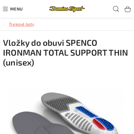
Přejít
Hled
na
obsah
Trekové boty
CYKLISTIKA
Vložky do obuvi SPENCO
SJEZDOVÉ LYŽOVÁNÍ
IRONMAN TOTAL SUPPORT THIN
SKIALPOVÉ LYŽOVÁNÍ
(unisex)
BĚŽECKÉ LYŽOVÁNÍ
OBLEČENÍ A OBUV
BĚHÁNÍ
TIPY NA DÁRKY