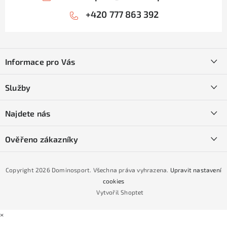
+420 777 863 392
Z
á
Informace pro Vás
p
a
Kontakty
Služby
t
O nás
í
SKI servis
Najdete nás
Obchodní podmínky
Půjčovna lyží a SNB
Podmínky GDPR
Ověřeno zákazníky
Naše prodejna
Jak nakoupit na čtvrtiny bez navýšení?
CYKLO Servis
Copyright 2026
Dominosport
. Všechna práva vyhrazena.
Upravit nastavení
Podmínky nákupu na splátky ESSOX
cookies
Vytvořil Shoptet
×