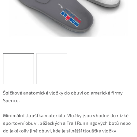
KONTAKTY
ZNAČKY
SKI servis
Půjčovna lyží a SNB
Naše prodejna
CYKLO Servis
Špičkové anatomické vložky do obuvi od americké firmy
Spenco.
Minimální tloušťka materiálu. Vložky jsou vhodné do nízké
sportovní obuvi, běžeckých a Trail Runningových botů nebo
do jakékoliv jiné obuvi, kde je silnější tloušťka vložky