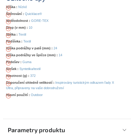
Výška :
Nízké
Šněrování :
Quicklace®
Voděodolnost :
GORE-TEX
Drop (v mm) :
10
Stélka :
Textil
Podšívka :
Textil
Výška podrážky v patě (mm) :
24
Výška podrážky ve špičce (mm) :
14
Podešev :
Guma
Svršek :
Syntetika/textil
Hmotnost (g) :
372
Doporučení ohledně velikostí :
Inspirovány turistickým odkazem řady X
Ultra, připraveny na vaše dobrodružství
Hlavní použití :
Outdoor
Parametry produktu