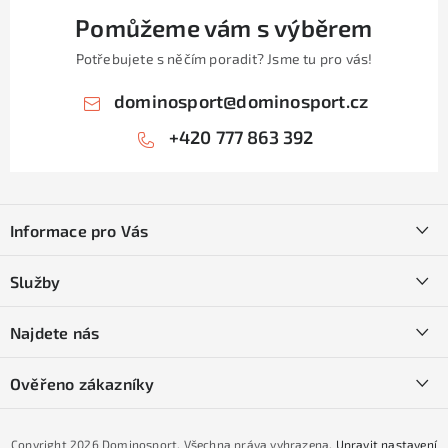
Pomůžeme vám s výběrem
Potřebujete s něčím poradit? Jsme tu pro vás!
dominosport
@
dominosport.cz
+420 777 863 392
Z
á
Informace pro Vás
p
a
Kontakty
Služby
t
O nás
í
SKI servis
Najdete nás
Obchodní podmínky
Půjčovna lyží a SNB
Podmínky GDPR
Ověřeno zákazníky
Naše prodejna
Jak nakoupit na čtvrtiny bez navýšení?
CYKLO Servis
Copyright 2026
Dominosport
. Všechna práva vyhrazena.
Upravit nastavení