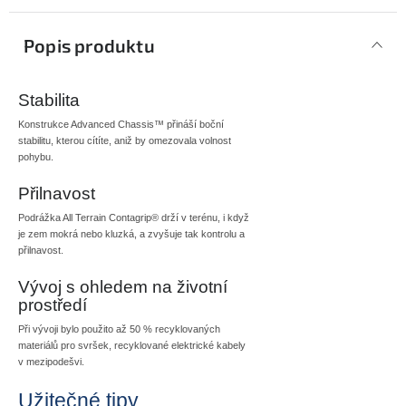
Popis produktu
Stabilita
Konstrukce Advanced Chassis™ přináší boční
stabilitu, kterou cítíte, aniž by omezovala volnost
pohybu.
Přilnavost
Podrážka All Terrain Contagrip® drží v terénu, i když
je zem mokrá nebo kluzká, a zvyšuje tak kontrolu a
přilnavost.
Vývoj s ohledem na životní
prostředí
Při vývoji bylo použito až 50 % recyklovaných
materiálů pro svršek, recyklované elektrické kabely
v mezipodešvi.
Užitečné tipy