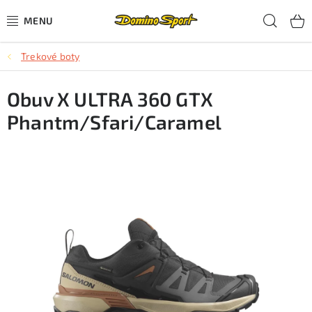
Přejít
Hled
na
obsah
Trekové boty
CYKLISTIKA
Obuv X ULTRA 360 GTX
SJEZDOVÉ LYŽOVÁNÍ
Phantm/Sfari/Caramel
SKIALPOVÉ LYŽOVÁNÍ
BĚŽECKÉ LYŽOVÁNÍ
OBLEČENÍ A OBUV
BĚHÁNÍ
TIPY NA DÁRKY