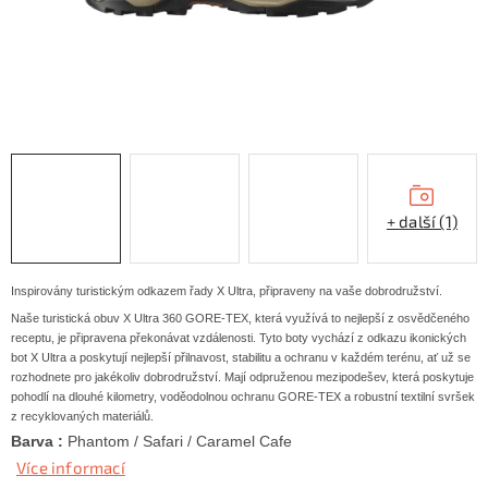
KONTAKTY
ZNAČKY
SKI servis
Půjčovna lyží a SNB
Naše prodejna
CYKLO Servis
+ další (1)
Inspirovány turistickým odkazem řady X Ultra, připraveny na vaše dobrodružství.
Naše turistická obuv X Ultra 360 GORE-TEX, která využívá to nejlepší z osvědčeného
receptu, je připravena překonávat vzdálenosti. Tyto boty vychází z odkazu ikonických
bot X Ultra a poskytují nejlepší přilnavost, stabilitu a ochranu v každém terénu, ať už se
rozhodnete pro jakékoliv dobrodružství. Mají odpruženou mezipodešev, která poskytuje
pohodlí na dlouhé kilometry, voděodolnou ochranu GORE-TEX a robustní textilní svršek
z recyklovaných materiálů.
Barva :
Phantom / Safari / Caramel Cafe
Více informací