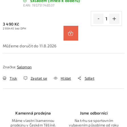
Skladem (ihned k odběru)
EAN:
195751748537
3 490 Kč
2 884 Kč bez DPH
11.8.2026
Značka:
Salomon
Tisk
Zeptat se
Hlídat
Sdílet
Kamenná prodejna
Jsme odborníci
Máme vlastní kamennou
Na trhu se sportovním
prodejnu v Českém Těšíně.
vybavením působíme od roku