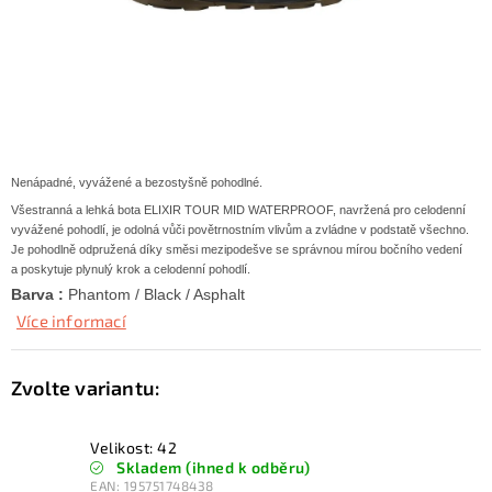
KONTAKTY
ZNAČKY
SKI servis
Půjčovna lyží a SNB
Naše prodejna
CYKLO Servis
Nenápadné, vyvážené a bezostyšně pohodlné.
Všestranná a lehká bota ELIXIR TOUR MID WATERPROOF, navržená pro celodenní
vyvážené pohodlí, je odolná vůči povětrnostním vlivům a zvládne v podstatě všechno.
Je pohodlně odpružená díky směsi mezipodešve se správnou mírou bočního vedení
a poskytuje plynulý krok a celodenní pohodlí.
Barva :
Phantom / Black / Asphalt
Více informací
Velikost: 42
Skladem (ihned k odběru)
EAN:
195751748438