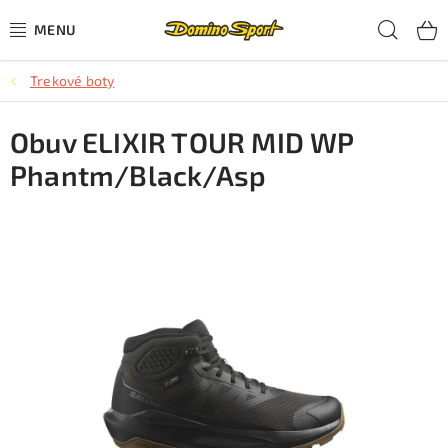
Přejít
Hled
na
obsah
Trekové boty
CYKLISTIKA
Obuv ELIXIR TOUR MID WP
SJEZDOVÉ LYŽOVÁNÍ
Phantm/Black/Asp
SKIALPOVÉ LYŽOVÁNÍ
BĚŽECKÉ LYŽOVÁNÍ
OBLEČENÍ A OBUV
BĚHÁNÍ
TIPY NA DÁRKY