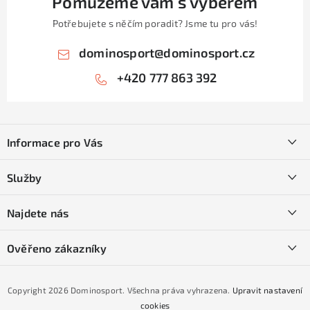
Pomůžeme vám s výběrem
Potřebujete s něčím poradit? Jsme tu pro vás!
dominosport
@
dominosport.cz
+420 777 863 392
Z
á
Informace pro Vás
p
a
Kontakty
Služby
t
O nás
í
SKI servis
Najdete nás
Obchodní podmínky
Půjčovna lyží a SNB
Podmínky GDPR
Ověřeno zákazníky
Naše prodejna
Jak nakoupit na čtvrtiny bez navýšení?
CYKLO Servis
Copyright 2026
Dominosport
. Všechna práva vyhrazena.
Upravit nastavení
Podmínky nákupu na splátky ESSOX
cookies