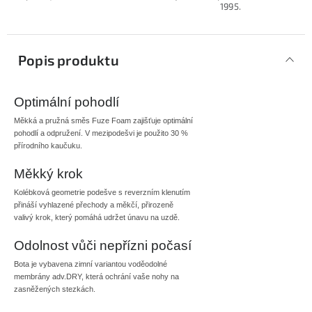
1995.
Popis produktu
Optimální pohodlí
Měkká a pružná směs Fuze Foam zajišťuje optimální
pohodlí a odpružení. V mezipodešvi je použito 30 %
přírodního kaučuku.
Měkký krok
Kolébková geometrie podešve s reverzním klenutím
přináší vyhlazené přechody a měkčí, přirozeně
valivý krok, který pomáhá udržet únavu na uzdě.
Odolnost vůči nepřízni počasí
Bota je vybavena zimní variantou voděodolné
membrány adv.DRY, která ochrání vaše nohy na
zasněžených stezkách.