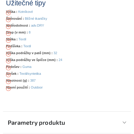
Užitečné tipy
Výška :
Kotníkové
Šněrování :
Běžné tkaničky
Voděodolnost :
adv.DRY
Drop (v mm) :
8
Stélka :
Textil
Podšívka :
Textil
Výška podrážky v patě (mm) :
32
Výška podrážky ve špičce (mm) :
24
Podešev :
Guma
Svršek :
Textil/syntetika
Hmotnost (g) :
387
Hlavní použití :
Outdoor
Parametry produktu