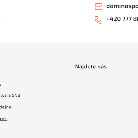
dominospo
+420 777 8
!
Najdete nás
s
lyží a SNB
dejna
rvis