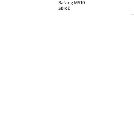
Bafang M510
50 Kč