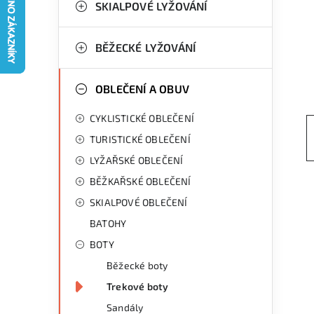
g
SKIALPOVÉ LYŽOVÁNÍ
r
o
a
r
BĚŽECKÉ LYŽOVÁNÍ
n
i
OBLEČENÍ A OBUV
e
n
CYKLISTICKÉ OBLEČENÍ
í
TURISTICKÉ OBLEČENÍ
p
LYŽAŘSKÉ OBLEČENÍ
a
BĚŽKAŘSKÉ OBLEČENÍ
n
SKIALPOVÉ OBLEČENÍ
BATOHY
e
BOTY
l
Běžecké boty
Trekové boty
Sandály