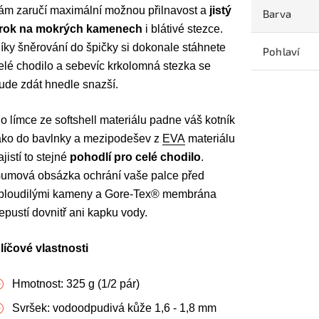
ám zaručí maximální možnou přilnavost a
jistý
Barva
rok na mokrých kamenech
i blátivé stezce.
íky šněrování do špičky si dokonale stáhnete
Pohlaví
elé chodilo a sebevíc krkolomná stezka se
ude zdát hnedle snazší.
o límce ze softshell materiálu padne váš kotník
ako do bavlnky a mezipodešev z
EVA
materiálu
ajistí to stejné
pohodlí pro celé chodilo
.
umová obsázka ochrání vaše palce před
bloudilými kameny a Gore-Tex® membrána
epustí dovnitř ani kapku vody.
líčové vlastnosti
Hmotnost: 325 g (1/2 pár)
Svršek: vodoodpudivá kůže 1,6 - 1,8 mm