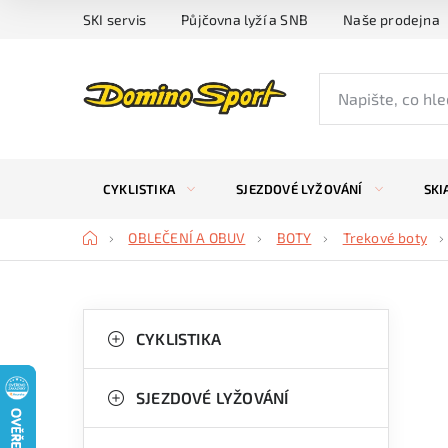
Přejít
SKI servis
Půjčovna lyží a SNB
Naše prodejna
na
obsah
CYKLISTIKA
SJEZDOVÉ LYŽOVÁNÍ
SKI
Domů
OBLEČENÍ A OBUV
BOTY
Trekové boty
P
K
Přeskočit
kategorie
CYKLISTIKA
a
o
t
s
SJEZDOVÉ LYŽOVÁNÍ
e
t