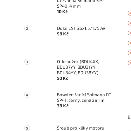
utěsněná Shimano SIS-
SP40, 4 mm
10 Kč
Duše CST 26x1.5/1.75 AV
99 Kč
O-kroužek (BDU4XX,
BDU37YY, BDU31YY,
BDU34YY, BDU38YY)
50 Kč
Bowden řadící Shimano OT-
SP41, černý, cena za 1 m
39 Kč
B
Šroub pro kliky motoru