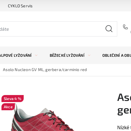
CYKLO Servis
ALPOVÉ LYŽOVÁNÍ
BĚŽECKÉ LYŽOVÁNÍ
OBLEČENÍ A OB
Asolo Nucleon GV ML, gerbera/carminio red
As
4 %
ge
Akce
Nízké 