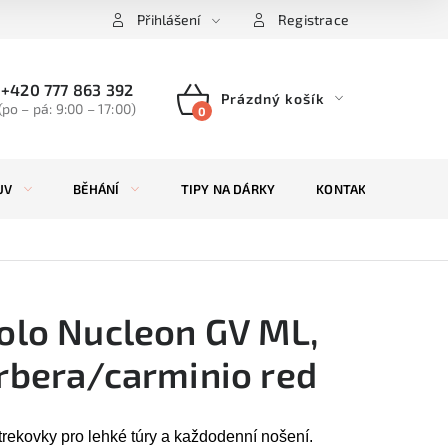
Přihlášení
Registrace
+420 777 863 392
Prázdný košík
(po – pá: 9:00 – 17:00)
NÁKUPNÍ
KOŠÍK
UV
BĚHÁNÍ
TIPY NA DÁRKY
KONTAKTY
ZN
olo Nucleon GV ML,
rbera/carminio red
trekovky pro lehké túry a každodenní nošení.