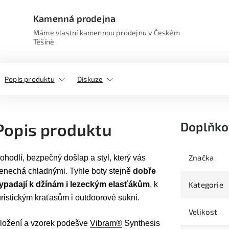
Kamenná prodejna
Máme vlastní kamennou prodejnu v Českém
Těšíně.
Popis produktu
Diskuze
Doplňko
Popis produktu
Značka
ohodlí, bezpečný došlap a styl, který vás
enechá chladnými. Tyhle boty stejně
dobře
ypadají k džínám i lezeckým elasťákům
, k
Kategorie
uristickým kraťasům i outdoorové sukni.
Velikost
ložení a vzorek podešve
Vibram®
Synthesis