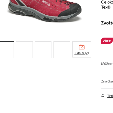
Celok
Tex®.
Akce
+ další (2)
Značka
Tis