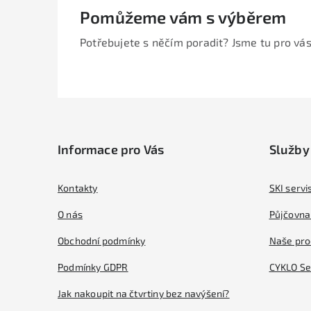
Pomůžeme vám s výběrem
Potřebujete s něčím poradit? Jsme tu pro vás
Z
á
Informace pro Vás
Služby
p
a
Kontakty
SKI servi
t
O nás
Půjčovna 
í
Obchodní podmínky
Naše pro
Podmínky GDPR
CYKLO Se
Jak nakoupit na čtvrtiny bez navýšení?