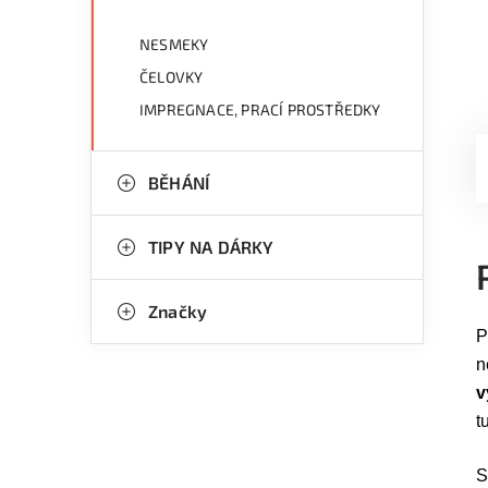
NESMEKY
ČELOVKY
IMPREGNACE, PRACÍ PROSTŘEDKY
BĚHÁNÍ
TIPY NA DÁRKY
Značky
P
n
v
t
S