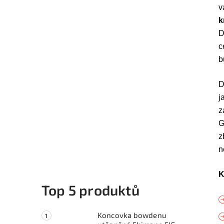
v
k
D
c
b
D
j
z
G
z
n
K
Top 5 produktů
Koncovka bowdenu