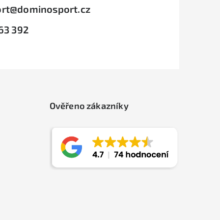
rt
@
dominosport.cz
63 392
Ověřeno zákazníky