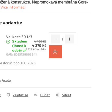
ožená konstrukce. Nepromokavá membrána Gore-
Více informací
Velikost: 39 1/3
Skladem
4 490 Kč
4 270 Kč
(ihned k
3 529 Kč bez DPH
odběru)
EAN:
8055139009341
11.8.2026
:
Asolo
k
Zeptat se
Hlídat
Sdílet