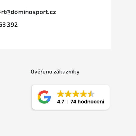
rt
@
dominosport.cz
63 392
Ověřeno zákazníky