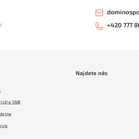
dominospo
+420 777 8
!
Najdete nás
s
lyží a SNB
dejna
rvis