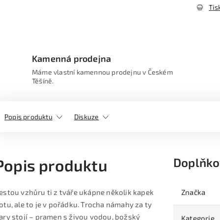
Tis
Kamenná prodejna
Máme vlastní kamennou prodejnu v Českém
Těšíně.
Popis produktu
Diskuze
Doplňko
Popis produktu
estou vzhůru ti z tváře ukápne několik kapek
Značka
otu, ale to je v pořádku. Trocha námahy za ty
ary stojí – pramen s živou vodou, božský
Kategorie