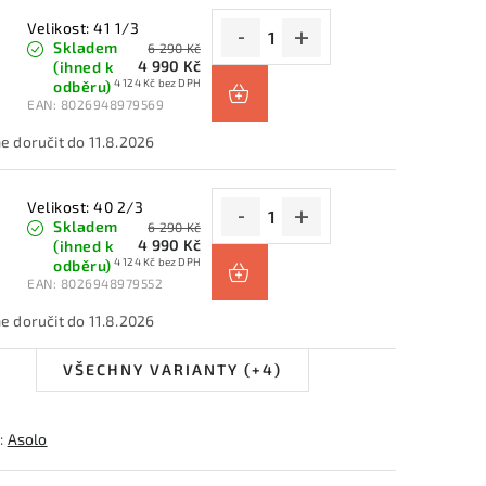
Velikost: 41 1/3
Skladem
6 290 Kč
4 990 Kč
(ihned k
4 124 Kč bez DPH
odběru)
EAN:
8026948979569
11.8.2026
Velikost: 40 2/3
Skladem
6 290 Kč
4 990 Kč
(ihned k
4 124 Kč bez DPH
odběru)
EAN:
8026948979552
11.8.2026
VŠECHNY VARIANTY (+4)
:
Asolo