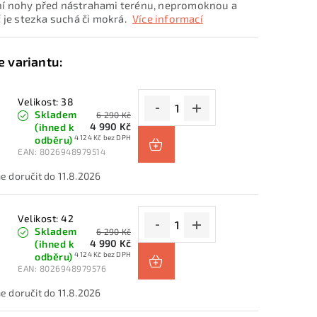
í nohy před nástrahami terénu, nepromoknou a
ať je stezka suchá či mokrá.
Více informací
Velikost: 38
Skladem
6 290 Kč
4 990 Kč
(ihned k
4 124 Kč bez DPH
odběru)
EAN:
8026948979514
11.8.2026
Velikost: 42
Skladem
6 290 Kč
4 990 Kč
(ihned k
4 124 Kč bez DPH
odběru)
EAN:
8026948979576
11.8.2026