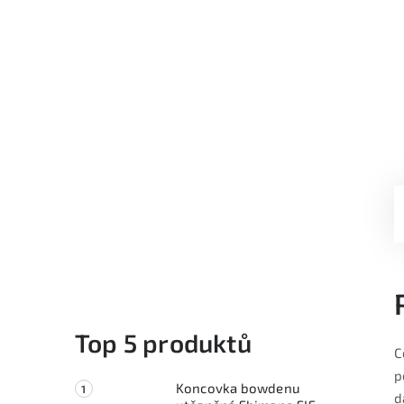
Top 5 produktů
C
p
Koncovka bowdenu
d