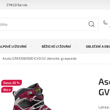
CYKLO Servis
ALPOVÉ LYŽOVÁNÍ
BĚŽECKÉ LYŽOVÁNÍ
OBLEČENÍ A OB
Asolo GREENWOOD EVO GV dámské, grapeade
As
20 %
GV
Akce
Lehké 