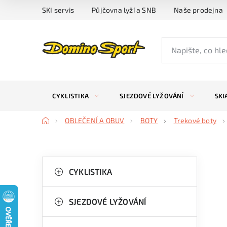
Přejít
SKI servis
Půjčovna lyží a SNB
Naše prodejna
na
obsah
CYKLISTIKA
SJEZDOVÉ LYŽOVÁNÍ
SKI
Domů
OBLEČENÍ A OBUV
BOTY
Trekové boty
P
K
Přeskočit
kategorie
CYKLISTIKA
a
o
t
s
SJEZDOVÉ LYŽOVÁNÍ
e
t