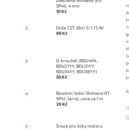
utěsněná Shimano SIS-
r
SP40, 4 mm
10 Kč
a
k
n
Duše CST 26x1.5/1.75 AV
99 Kč
g
o
k
G
O-kroužek (BDU4XX,
p
BDU37YY, BDU31YY,
p
BDU34YY, BDU38YY)
50 Kč
p
K
Bowden řadící Shimano OT-
SP41, černý, cena za 1 m
39 Kč
Šroub pro kliky motoru