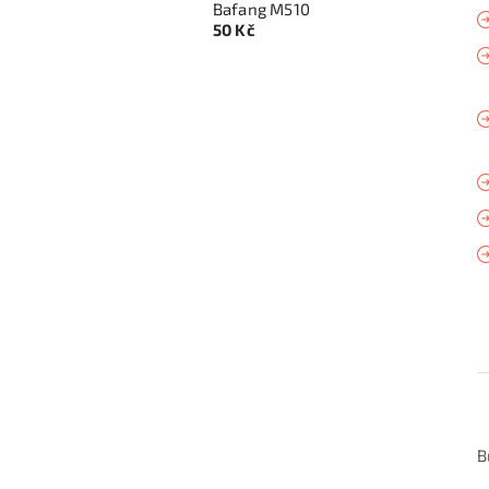
Bafang M510
50 Kč
B