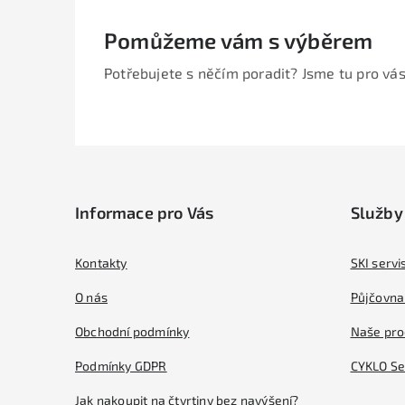
Pomůžeme vám s výběrem
Potřebujete s něčím poradit? Jsme tu pro vás
Z
á
Informace pro Vás
Služby
p
a
Kontakty
SKI servi
t
O nás
Půjčovna 
í
Obchodní podmínky
Naše pro
Podmínky GDPR
CYKLO Se
Jak nakoupit na čtvrtiny bez navýšení?