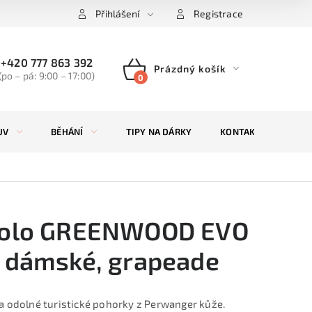
Přihlášení
Registrace
+420 777 863 392
Prázdný košík
(po – pá: 9:00 – 17:00)
NÁKUPNÍ
KOŠÍK
UV
BĚHÁNÍ
TIPY NA DÁRKY
KONTAKTY
ZN
olo GREENWOOD EVO
 dámské, grapeade
a odolné turistické pohorky z Perwanger kůže.