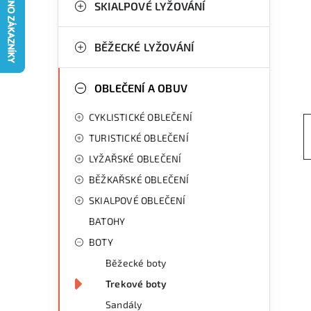
g
SKIALPOVÉ LYŽOVÁNÍ
r
o
a
r
BĚŽECKÉ LYŽOVÁNÍ
n
i
OBLEČENÍ A OBUV
e
n
CYKLISTICKÉ OBLEČENÍ
í
TURISTICKÉ OBLEČENÍ
p
LYŽAŘSKÉ OBLEČENÍ
a
BĚŽKAŘSKÉ OBLEČENÍ
n
SKIALPOVÉ OBLEČENÍ
BATOHY
e
BOTY
l
Běžecké boty
Trekové boty
Sandály