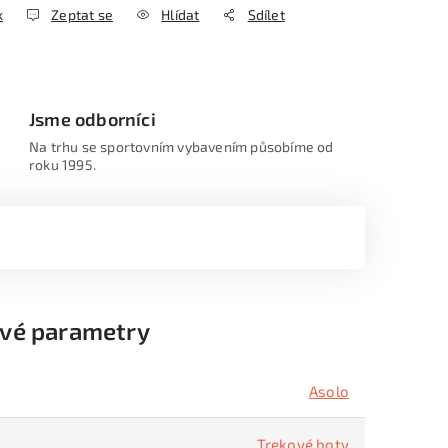
k
Zeptat se
Hlídat
Sdílet
Jsme odborníci
Na trhu se sportovním vybavením působíme od
roku 1995.
vé parametry
Asolo
Trekové boty