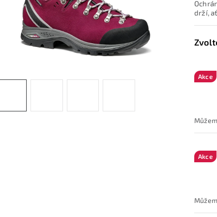
Ochrán
drží, 
Akce
Akce