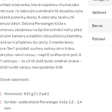
ozhled a tatranka, která najednou chutná jako
mbrozie. I k takovým odměnám tě dovedou tyto
Velikost
ožené pohorky Asolo. A nástrahy terénu tě
emusí děsit. Odolná Perwanger kůže s
Barva
umovou obsázkou na špičce ochrání nohy před
strými kameny a dalšími zbloudilými předměty,
Pohlaví
teré se ti připletou do cesty. S membránou
ore-Tex® projdeš suchou nohou skrz trávu,
okrytou ranní rosou, i napříč sněhovými poli. A
ři sestupu – to už tě jistě bude zmáhat únava –
ohltí tvrdé nárazy mezipodešev EVA.
líčové vlastnosti:
Hmotnost: 655 g (1/2 pár)
Svršek: voděodolná Perwanger kůže 2,2 - 2,4
mm