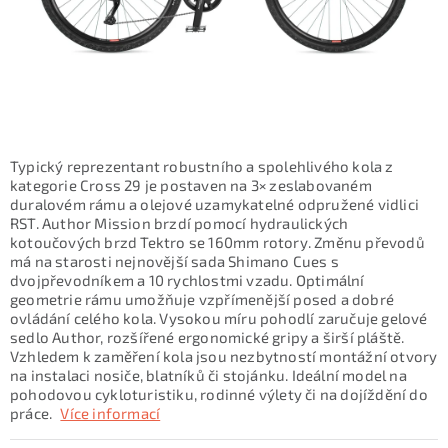
KONTAKTY
ZNAČKY
SKI servis
Půjčovna lyží a SNB
Naše prodejna
CYKLO Servis
Typický reprezentant robustního a spolehlivého kola z
kategorie Cross 29 je postaven na 3× zeslabovaném
duralovém rámu a olejové uzamykatelné odpružené vidlici
RST. Author Mission brzdí pomocí hydraulických
kotoučových brzd Tektro se 160mm rotory. Změnu převodů
má na starosti nejnovější sada Shimano Cues s
dvojpřevodníkem a 10 rychlostmi vzadu. Optimální
geometrie rámu umožňuje vzpřímenější posed a dobré
ovládání celého kola. Vysokou míru pohodlí zaručuje gelové
sedlo Author, rozšířené ergonomické gripy a širší pláště.
Vzhledem k zaměření kola jsou nezbytností montážní otvory
na instalaci nosiče, blatníků či stojánku. Ideální model na
pohodovou cykloturistiku, rodinné výlety či na dojíždění do
práce.
Více informací