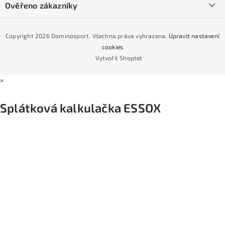
Podmínky GDPR
Ověřeno zákazníky
Naše prodejna
Jak nakoupit na čtvrtiny bez navýšení?
CYKLO Servis
Copyright 2026
Dominosport
. Všechna práva vyhrazena.
Upravit nastavení
Podmínky nákupu na splátky ESSOX
cookies
Vytvořil Shoptet
×
Splátková kalkulačka ESSOX