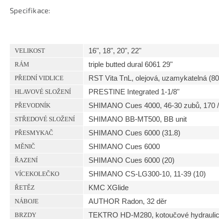
Specifikace:
16", 18", 20", 22"
VELIKOST
triple butted dural 6061 29"
RÁM
RST Vita TnL, olejová, uzamykatelná (8
PŘEDNÍ VIDLICE
PRESTINE Integrated 1-1/8"
HLAVOVÉ SLOŽENÍ
SHIMANO Cues 4000, 46-30 zubů, 170 /
PŘEVODNÍK
SHIMANO BB-MT500, BB unit
STŘEDOVÉ SLOŽENÍ
SHIMANO Cues 6000 (31.8)
PŘESMYKAČ
SHIMANO Cues 6000
MĚNIČ
SHIMANO Cues 6000 (20)
ŘAZENÍ
SHIMANO CS-LG300-10, 11-39 (10)
VÍCEKOLEČKO
KMC XGlide
ŘETĚZ
AUTHOR Radon, 32 děr
NÁBOJE
TEKTRO HD-M280, kotoučové hydraulick
BRZDY