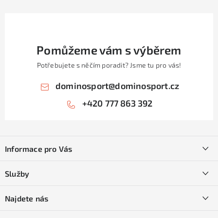
Pomůžeme vám s výběrem
Potřebujete s něčím poradit? Jsme tu pro vás!
dominosport
@
dominosport.cz
+420 777 863 392
Z
á
Informace pro Vás
p
a
Kontakty
Služby
t
O nás
í
SKI servis
Najdete nás
Obchodní podmínky
Půjčovna lyží a SNB