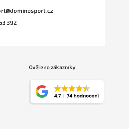
rt
@
dominosport.cz
63 392
Ověřeno zákazníky