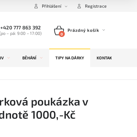
Přihlášení
Registrace
+420 777 863 392
Prázdný košík
(po – pá: 9:00 – 17:00)
NÁKUPNÍ
KOŠÍK
UV
BĚHÁNÍ
TIPY NA DÁRKY
KONTAKTY
ZN
rková poukázka v
dnotě 1000,-Kč