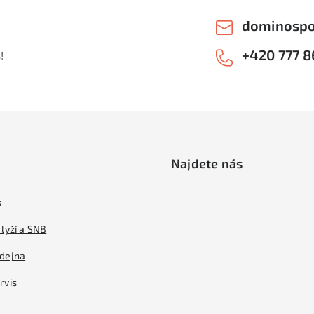
dominospo
+420 777 8
!
Najdete nás
s
lyží a SNB
dejna
rvis