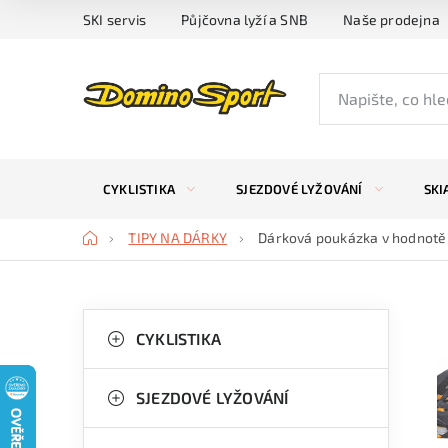
Přejít
SKI servis
Půjčovna lyží a SNB
Naše prodejna
na
obsah
CYKLISTIKA
SJEZDOVÉ LYŽOVÁNÍ
SKI
Domů
TIPY NA DÁRKY
Dárková poukázka v hodnotě
P
K
Přeskočit
kategorie
CYKLISTIKA
a
o
t
s
SJEZDOVÉ LYŽOVÁNÍ
e
t