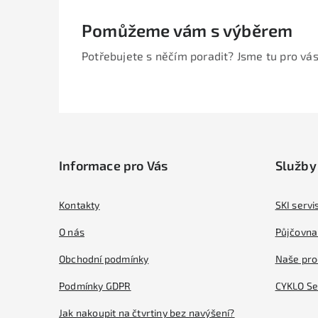
Pomůžeme vám s výběrem
Potřebujete s něčím poradit? Jsme tu pro vás
Z
á
Informace pro Vás
Služby
p
a
Kontakty
SKI servi
t
O nás
Půjčovna 
í
Obchodní podmínky
Naše pro
Podmínky GDPR
CYKLO Se
Jak nakoupit na čtvrtiny bez navýšení?