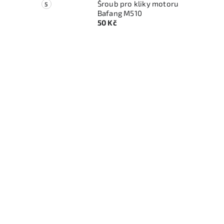
Šroub pro kliky motoru
Bafang M510
50 Kč