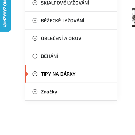
g
SKIALPOVÉ LYŽOVÁNÍ
r
o
a
r
BĚŽECKÉ LYŽOVÁNÍ
n
i
OBLEČENÍ A OBUV
e
n
í
BĚHÁNÍ
p
TIPY NA DÁRKY
a
n
Značky
e
l