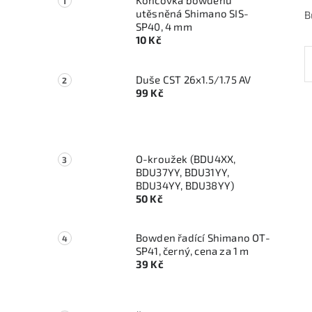
Koncovka bowdenu
utěsněná Shimano SIS-
B
SP40, 4 mm
10 Kč
Duše CST 26x1.5/1.75 AV
99 Kč
O-kroužek (BDU4XX,
BDU37YY, BDU31YY,
BDU34YY, BDU38YY)
50 Kč
Bowden řadící Shimano OT-
SP41, černý, cena za 1 m
39 Kč