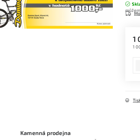
Skl
Mo
1
1 0
Měr
Tis
Kamenná prodejna