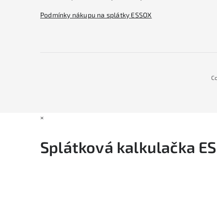
Podmínky nákupu na splátky ESSOX
C
×
Splátková kalkulačka E