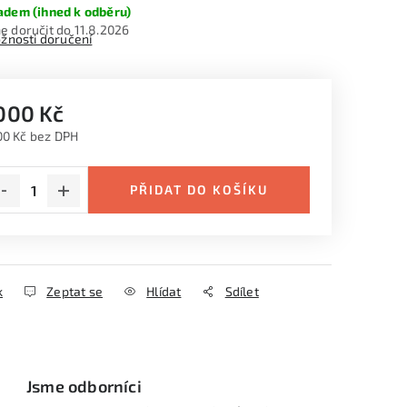
adem (ihned k odběru)
11.8.2026
žnosti doručení
 000 Kč
00 Kč bez DPH
ná cena:
PŘIDAT DO KOŠÍKU
k
Zeptat se
Hlídat
Sdílet
Jsme odborníci