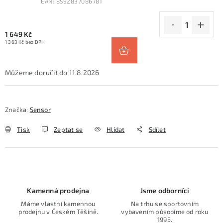
EAN:
8592837086781
1 649 Kč
1 363 Kč bez DPH
11.8.2026
Značka:
Sensor
Tisk
Zeptat se
Hlídat
Sdílet
Kamenná prodejna
Jsme odborníci
Máme vlastní kamennou
Na trhu se sportovním
prodejnu v Českém Těšíně.
vybavením působíme od roku
1995.