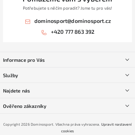
Potřebujete s něčím poradit? Jsme tu pro vás!
dominosport
@
dominosport.cz
+420 777 863 392
Z
á
Informace pro Vás
p
a
Kontakty
Služby
t
O nás
í
SKI servis
Najdete nás
Obchodní podmínky
Půjčovna lyží a SNB
Podmínky GDPR
Ověřeno zákazníky
Naše prodejna
Jak nakoupit na čtvrtiny bez navýšení?
CYKLO Servis
Copyright 2026
Dominosport
. Všechna práva vyhrazena.
Upravit nastavení
Podmínky nákupu na splátky ESSOX
cookies