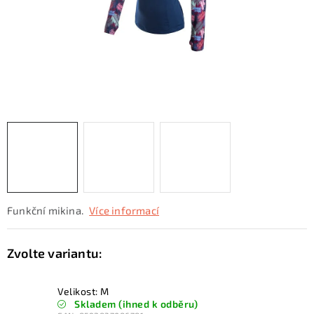
KONTAKTY
ZNAČKY
SKI servis
Půjčovna lyží a SNB
Naše prodejna
CYKLO Servis
Funkční mikina.
Více informací
Velikost: M
Skladem (ihned k odběru)