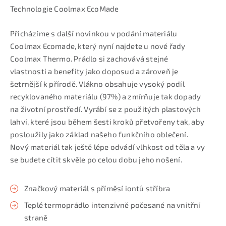
Technologie Coolmax EcoMade
Přicházíme s další novinkou v podání materiálu
Coolmax Ecomade, který nyní najdete u nové řady
Coolmax Thermo. Prádlo si zachovává stejné
vlastnosti a benefity jako doposud a zároveň je
šetrnější k přírodě. Vlákno obsahuje vysoký podíl
recyklovaného materiálu (97%) a zmírňuje tak dopady
na životní prostředí. Vyrábí se z použitých plastových
lahví, které jsou během šesti kroků přetvořeny tak, aby
posloužily jako základ našeho funkčního oblečení.
Nový materiál tak ještě lépe odvádí vlhkost od těla a vy
se budete cítit skvěle po celou dobu jeho nošení.
Značkový materiál s příměsí iontů stříbra
Teplé termoprádlo intenzivně počesané na vnitřní
straně