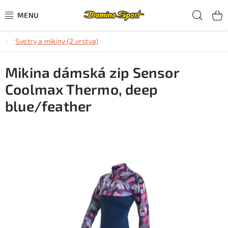
Přejít
Hled
na
obsah
Svetry a mikiny (2.vrstva)
CYKLISTIKA
Mikina dámská zip Sensor
SJEZDOVÉ LYŽOVÁNÍ
Coolmax Thermo, deep
SKIALPOVÉ LYŽOVÁNÍ
blue/feather
BĚŽECKÉ LYŽOVÁNÍ
OBLEČENÍ A OBUV
BĚHÁNÍ
TIPY NA DÁRKY