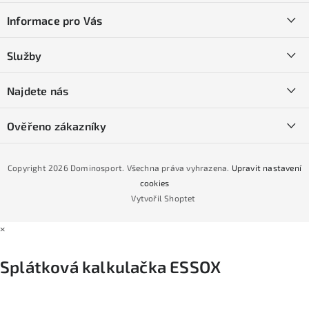
á
Informace pro Vás
p
a
Kontakty
Služby
t
O nás
í
SKI servis
Najdete nás
Obchodní podmínky
Půjčovna lyží a SNB
Podmínky GDPR
Ověřeno zákazníky
Naše prodejna
Jak nakoupit na čtvrtiny bez navýšení?
CYKLO Servis
Copyright 2026
Dominosport
. Všechna práva vyhrazena.
Upravit nastavení
Podmínky nákupu na splátky ESSOX
cookies
Vytvořil Shoptet
×
Splátková kalkulačka ESSOX