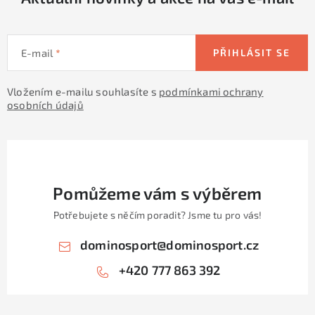
E-mail
PŘIHLÁSIT SE
Vložením e-mailu souhlasíte s
podmínkami ochrany
osobních údajů
Pomůžeme vám s výběrem
Potřebujete s něčím poradit? Jsme tu pro vás!
dominosport
@
dominosport.cz
+420 777 863 392
Z