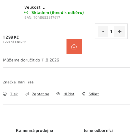
Velikost: L
Skladem (ihned k odběru)
EAN:
7048652817617
1 299 Kč
1 074 Kč bez DPH
11.8.2026
Značka:
Kari Traa
Tisk
Zeptat se
Hlídat
Sdílet
Kamenná prodejna
Jsme odborníci