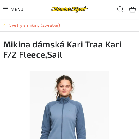
Přejít
Hled
na
obsah
Svetry a mikiny (2.vrstva)
CYKLISTIKA
Mikina dámská Kari Traa Kari
SJEZDOVÉ LYŽOVÁNÍ
F/Z Fleece,Sail
SKIALPOVÉ LYŽOVÁNÍ
BĚŽECKÉ LYŽOVÁNÍ
OBLEČENÍ A OBUV
BĚHÁNÍ
TIPY NA DÁRKY