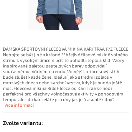
KONTAKTY
ZNAČKY
SKI servis
Půjčovna lyží a SNB
Naše prodejna
CYKLO Servis
DÁMSKÁ SPORTOVNÍ FLEECOVÁ MIKINA KARI TRAA F/Z FLEECE
Nebojte se být jiné a krásné. V hřejivé flísové mikině volného
střihu s vysokým límcem ucítíte pohodlí, teplo a klid. Vzory
inspirované paletou pastelových barev odpovídají
současnému módnímu trendu. Volnější, princesový střih
bude slušet každé ženě. Ideální jako střední izolace v
mrazivých dnech nebo svrchní vrstva, když je bunda ještě
moc. Fleecová mikina Rille Fleece od Kari Traa se hodí
perfektně pro všechny volnočasové aktivity v pohodovém
tempu, ale i do kanceláře pro dny jak je "casual Friday".
Více informací