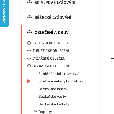
g
SKIALPOVÉ LYŽOVÁNÍ
r
o
a
r
BĚŽECKÉ LYŽOVÁNÍ
n
i
OBLEČENÍ A OBUV
e
n
CYKLISTICKÉ OBLEČENÍ
í
TURISTICKÉ OBLEČENÍ
p
LYŽAŘSKÉ OBLEČENÍ
a
BĚŽKAŘSKÉ OBLEČENÍ
n
Funkční prádlo (1.vrstva)
Svetry a mikiny (2.vrstva)
e
Běžkařské bundy
l
Běžkařské vesty
Běžkařské kalhoty
Doplňky