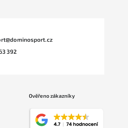
rt
@
dominosport.cz
63 392
Ověřeno zákazníky