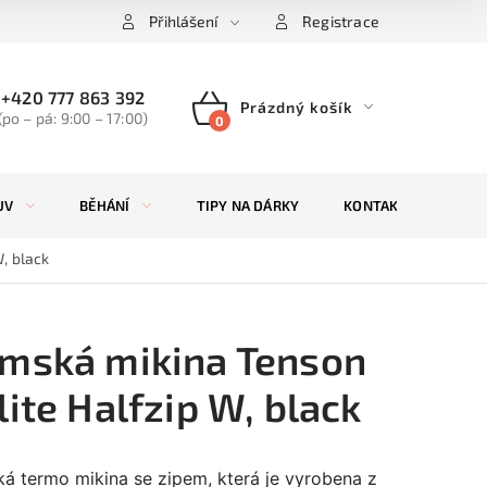
Přihlášení
Registrace
+420 777 863 392
Prázdný košík
(po – pá: 9:00 – 17:00)
NÁKUPNÍ
KOŠÍK
UV
BĚHÁNÍ
TIPY NA DÁRKY
KONTAKTY
ZN
, black
mská mikina Tenson
lite Halfzip W, black
á termo mikina se zipem, která je vyrobena z