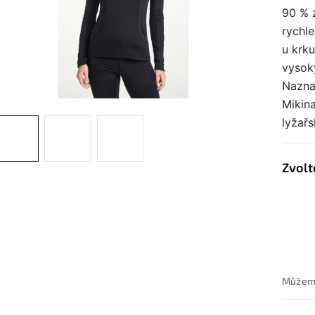
90 % 
rychle
u krk
vysoký
Nazna
Mikina
lyžařs