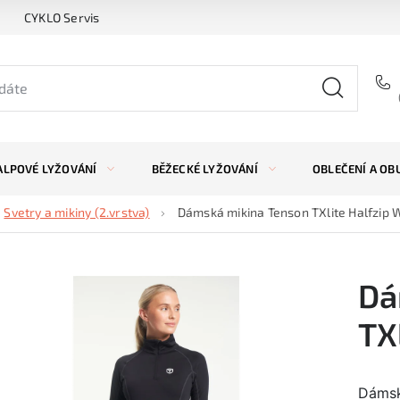
CYKLO Servis
ALPOVÉ LYŽOVÁNÍ
BĚŽECKÉ LYŽOVÁNÍ
OBLEČENÍ A OB
Svetry a mikiny (2.vrstva)
Dámská mikina Tenson TXlite Halfzip W
Dá
TX
Dámsk