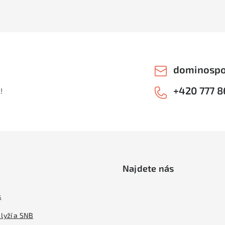
dominospo
+420 777 8
!
Najdete nás
s
lyží a SNB