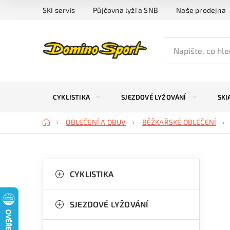
Přejít
SKI servis
Půjčovna lyží a SNB
Naše prodejna
na
obsah
CYKLISTIKA
SJEZDOVÉ LYŽOVÁNÍ
SKI
Domů
OBLEČENÍ A OBUV
BĚŽKAŘSKÉ OBLEČENÍ
P
K
Přeskočit
kategorie
CYKLISTIKA
a
o
t
s
SJEZDOVÉ LYŽOVÁNÍ
e
t