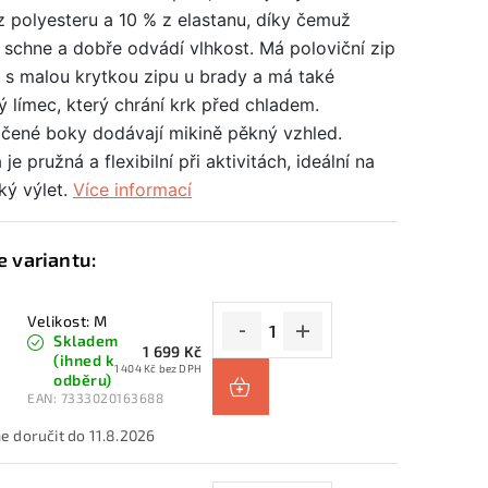
z polyesteru a 10 % z elastanu, díky čemuž
 schne a dobře odvádí vlhkost. Má poloviční zip
u s malou krytkou zipu u brady a má také
 límec, který chrání krk před chladem.
čené boky dodávají mikině pěkný vzhled.
 je pružná a flexibilní při aktivitách, ideální na
ký výlet.
Více informací
Velikost: M
Skladem
1 699 Kč
(ihned k
1 404 Kč bez DPH
odběru)
EAN:
7333020163688
11.8.2026