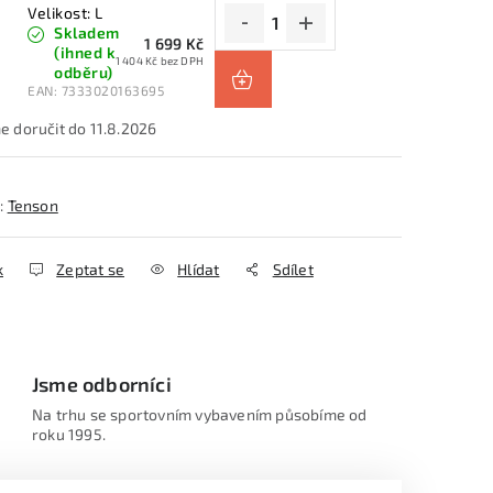
Velikost: L
Skladem
1 699 Kč
(ihned k
1 404 Kč bez DPH
odběru)
EAN:
7333020163695
11.8.2026
:
Tenson
k
Zeptat se
Hlídat
Sdílet
Jsme odborníci
Na trhu se sportovním vybavením působíme od
roku 1995.