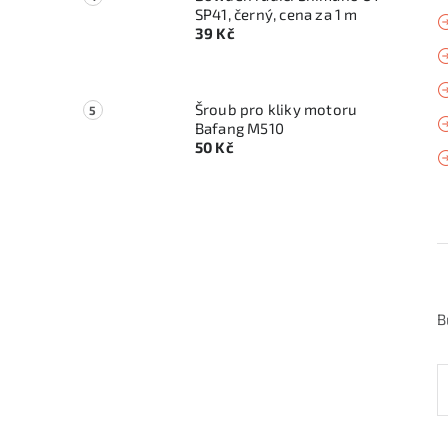
SP41, černý, cena za 1 m
39 Kč
Šroub pro kliky motoru
Bafang M510
50 Kč
B