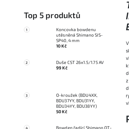
Top 5 produktů
Koncovka bowdenu
utěsněná Shimano SIS-
SP40, 4 mm
V
10 Kč
s
v
Duše CST 26x1.5/1.75 AV
k
99 Kč
d
z
d
O-kroužek (BDU4XX,
r
BDU37YY, BDU31YY,
v
BDU34YY, BDU38YY)
50 Kč
Bowden řadící Shimano OT-