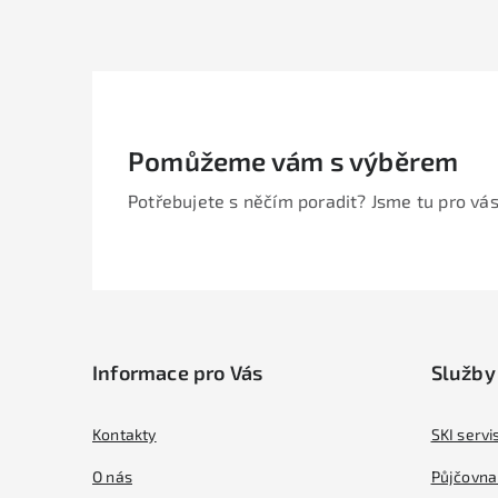
Pomůžeme vám s výběrem
Potřebujete s něčím poradit? Jsme tu pro vás
Z
á
Informace pro Vás
Služby
p
a
Kontakty
SKI servi
t
O nás
Půjčovna 