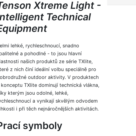
Tenson Xtreme Light -
Intelligent Technical
Equipment
elmi lehké, rychleschnoucí, snadno
balitelné a pohodlné - to jsou hlavní
lastnosti našich produktů ze série TXlite,
teré z nich činí ideální volbu speciálně pro
obrodružné outdoor aktivity. V produktech
 konceptu TXlite dominují technická vlákna,
íky kterým jsou odolné, lehké,
ychleschnoucí a vynikají skvělým odvodem
lhkosti i při těch nejnáročnějších aktivitách.
Prací symboly