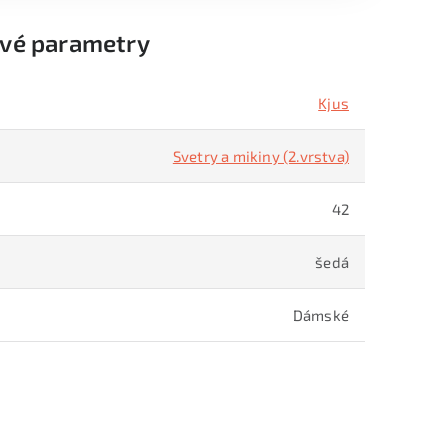
vé parametry
Kjus
Svetry a mikiny (2.vrstva)
42
šedá
Dámské