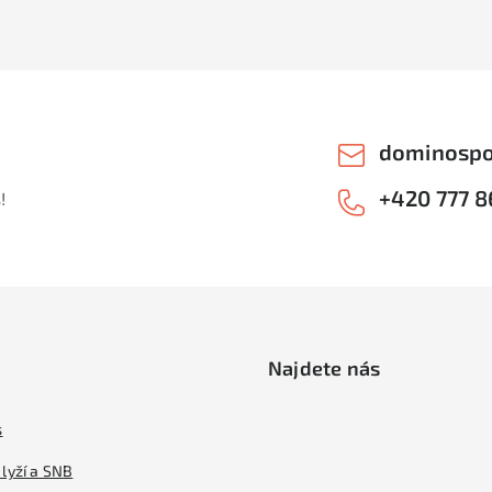
dominospo
+420 777 8
!
Najdete nás
s
lyží a SNB