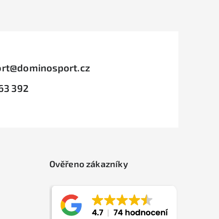
rt
@
dominosport.cz
63 392
Ověřeno zákazníky