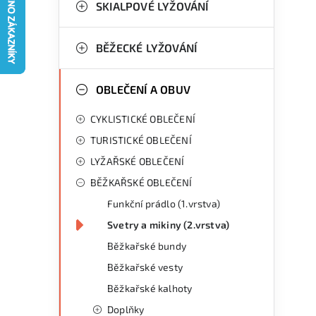
g
SKIALPOVÉ LYŽOVÁNÍ
r
o
a
r
BĚŽECKÉ LYŽOVÁNÍ
n
i
OBLEČENÍ A OBUV
e
n
CYKLISTICKÉ OBLEČENÍ
í
TURISTICKÉ OBLEČENÍ
p
LYŽAŘSKÉ OBLEČENÍ
a
BĚŽKAŘSKÉ OBLEČENÍ
n
Funkční prádlo (1.vrstva)
Svetry a mikiny (2.vrstva)
e
Běžkařské bundy
l
Běžkařské vesty
Běžkařské kalhoty
Doplňky