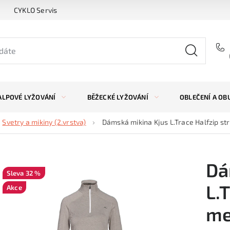
CYKLO Servis
ALPOVÉ LYŽOVÁNÍ
BĚŽECKÉ LYŽOVÁNÍ
OBLEČENÍ A OB
Svetry a mikiny (2.vrstva)
Dámská mikina Kjus L.Trace Halfzip st
Dá
32 %
L.
Akce
me