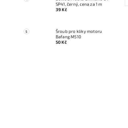
SP41, černý, cena za 1 m
39 Kč
Šroub pro kliky motoru
Bafang M510
50 Kč