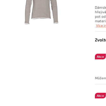
Dámská
hřejiv
pot od
materi
Více 
Akce
Akce