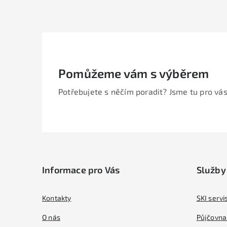
Pomůžeme vám s výběrem
Potřebujete s něčím poradit? Jsme tu pro vás
Z
á
Informace pro Vás
Služby
p
a
Kontakty
SKI servi
t
O nás
Půjčovna 