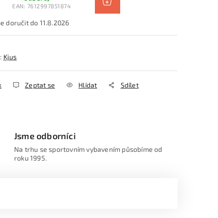
EAN:
7612997851874
11.8.2026
:
Kjus
k
Zeptat se
Hlídat
Sdílet
Jsme odborníci
Na trhu se sportovním vybavením působíme od
roku 1995.