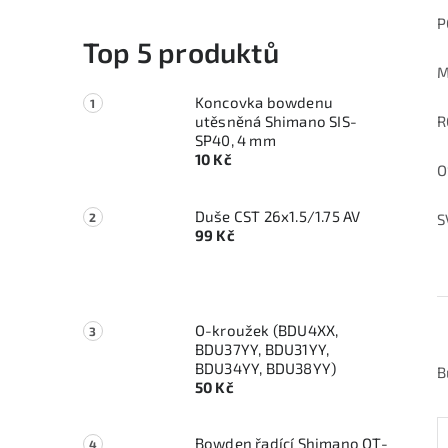
P
Top 5 produktů
M
Koncovka bowdenu
utěsněná Shimano SIS-
R
SP40, 4 mm
10 Kč
O
Duše CST 26x1.5/1.75 AV
S
99 Kč
O-kroužek (BDU4XX,
BDU37YY, BDU31YY,
BDU34YY, BDU38YY)
B
50 Kč
Bowden řadící Shimano OT-