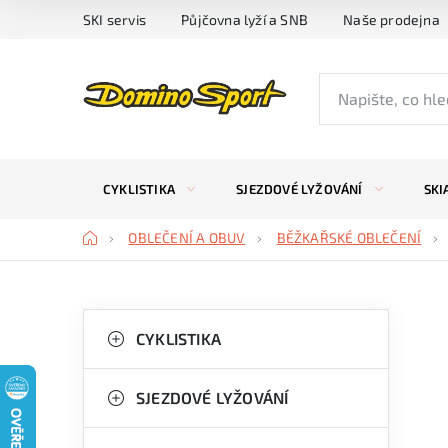
Přejít
SKI servis
Půjčovna lyží a SNB
Naše prodejna
na
obsah
CYKLISTIKA
SJEZDOVÉ LYŽOVÁNÍ
SKI
Domů
OBLEČENÍ A OBUV
BĚŽKAŘSKÉ OBLEČENÍ
P
K
Přeskočit
kategorie
CYKLISTIKA
a
o
t
s
SJEZDOVÉ LYŽOVÁNÍ
e
t