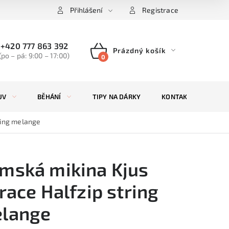
Přihlášení
Registrace
+420 777 863 392
Prázdný košík
(po – pá: 9:00 – 17:00)
NÁKUPNÍ
KOŠÍK
UV
BĚHÁNÍ
TIPY NA DÁRKY
KONTAKTY
ZN
ring melange
mská mikina Kjus
Trace Halfzip string
lange