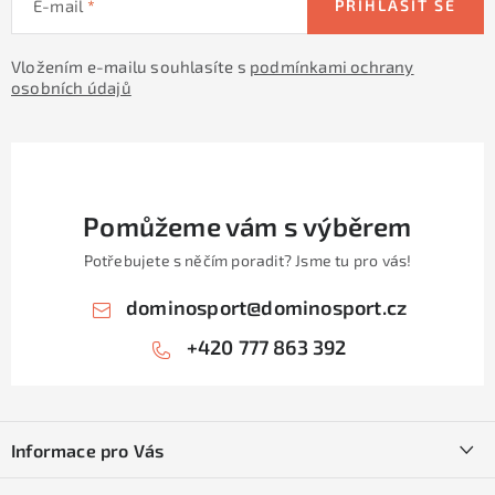
E-mail
PŘIHLÁSIT SE
Vložením e-mailu souhlasíte s
podmínkami ochrany
osobních údajů
Pomůžeme vám s výběrem
Potřebujete s něčím poradit? Jsme tu pro vás!
dominosport
@
dominosport.cz
+420 777 863 392
Z
á
Informace pro Vás
p
a
Kontakty