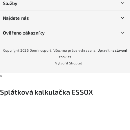
Služby
t
O nás
í
SKI servis
Najdete nás
Obchodní podmínky
Půjčovna lyží a SNB
Podmínky GDPR
Ověřeno zákazníky
Naše prodejna
Jak nakoupit na čtvrtiny bez navýšení?
CYKLO Servis
Copyright 2026
Dominosport
. Všechna práva vyhrazena.
Upravit nastavení
Podmínky nákupu na splátky ESSOX
cookies
Vytvořil Shoptet
×
Splátková kalkulačka ESSOX