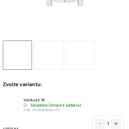
KONTAKTY
ZNAČKY
SKI servis
Půjčovna lyží a SNB
Naše prodejna
CYKLO Servis
Velikost: M
Skladem (ihned k odběru)
EAN:
6438568886431
1 950 Kč