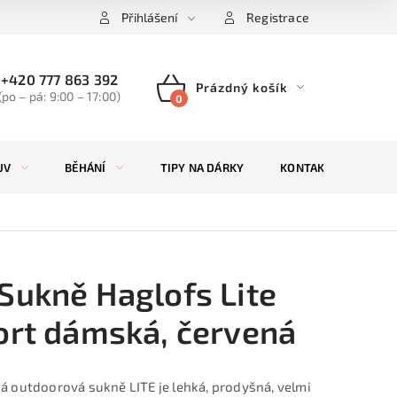
Přihlášení
Registrace
+420 777 863 392
Prázdný košík
(po – pá: 9:00 – 17:00)
NÁKUPNÍ
KOŠÍK
UV
BĚHÁNÍ
TIPY NA DÁRKY
KONTAKTY
ZN
Sukně Haglofs Lite
ort dámská, červená
 outdoorová sukně LITE je lehká, prodyšná, velmi