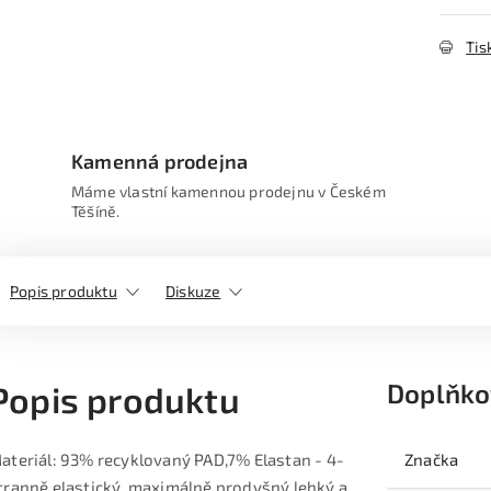
Tis
Kamenná prodejna
Máme vlastní kamennou prodejnu v Českém
Těšíně.
Popis produktu
Diskuze
Doplňko
Popis produktu
ateriál: 93% recyklovaný PAD,7% Elastan - 4-
Značka
tranně elastický, maximálně prodyšný,lehký a