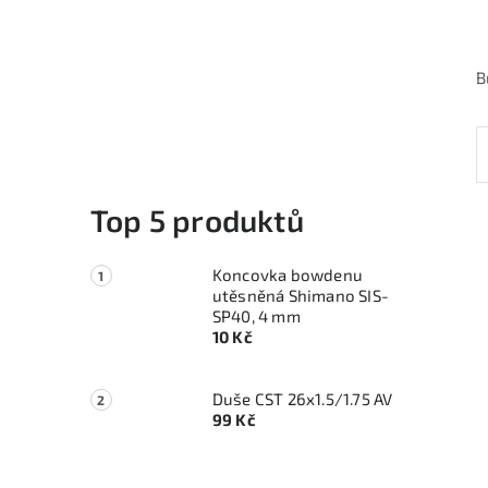
B
Top 5 produktů
Koncovka bowdenu
utěsněná Shimano SIS-
SP40, 4 mm
10 Kč
Duše CST 26x1.5/1.75 AV
99 Kč