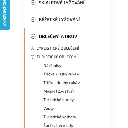
g
SKIALPOVÉ LYŽOVÁNÍ
r
o
a
r
BĚŽECKÉ LYŽOVÁNÍ
n
i
OBLEČENÍ A OBUV
e
n
CYKLISTICKÉ OBLEČENÍ
í
TURISTICKÉ OBLEČENÍ
p
Nátělníky
a
Trička krátký rukáv
n
Trička dlouhý rukáv
Mikiny (2.vrstva)
e
Turistické bundy
l
Vesty
Turistické kalhoty
Šortky,bermudy