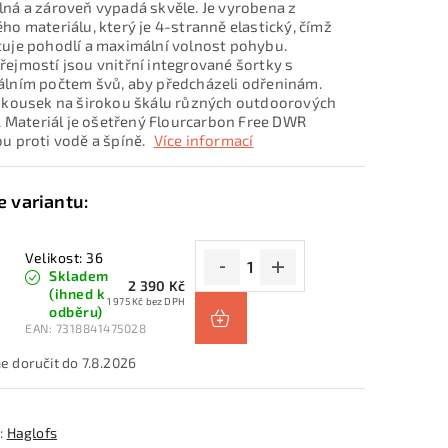
ná a zároveň vypadá skvěle. Je vyrobena z
ho materiálu, který je 4-stranně elastický, čímž
uje pohodlí a maximální volnost pohybu.
ejmostí jsou vnitřní integrované šortky s
lním počtem švů, aby předcházeli odřeninám.
 kousek na širokou škálu různých outdoorových
t. Materiál je ošetřený Flourcarbon Free DWR
u proti vodě a špíně.
Více informací
Velikost: 36
Skladem
2 390 Kč
(ihned k
1 975 Kč bez DPH
odběru)
EAN:
7318841475028
7.8.2026
:
Haglofs