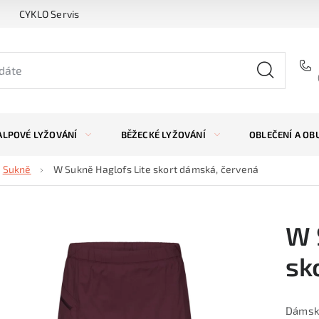
CYKLO Servis
ALPOVÉ LYŽOVÁNÍ
BĚŽECKÉ LYŽOVÁNÍ
OBLEČENÍ A OB
Sukně
W Sukně Haglofs Lite skort dámská, červená
W 
sk
Dámská