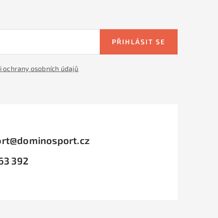
PŘIHLÁSIT SE
 ochrany osobních údajů
rt
@
dominosport.cz
63 392