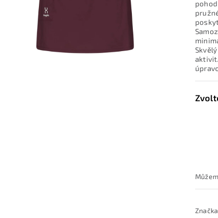
pohodl
pružné
poskyt
Samozř
minimá
Skvělý
aktivi
úpravo
Značka