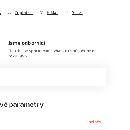
k
Zeptat se
Hlídat
Sdílet
Jsme odborníci
Na trhu se sportovním vybavením působíme od
roku 1995.
vé parametry
Haglofs