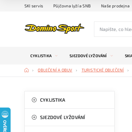
Přejít
SKI servis
Půjčovna lyží a SNB
Naše prodejna
na
obsah
CYKLISTIKA
SJEZDOVÉ LYŽOVÁNÍ
SKI
Domů
OBLEČENÍ A OBUV
TURISTICKÉ OBLEČENÍ
P
K
Přeskočit
kategorie
CYKLISTIKA
a
o
t
s
SJEZDOVÉ LYŽOVÁNÍ
e
t