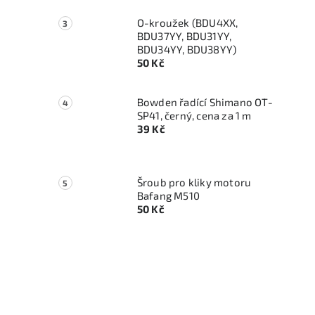
O-kroužek (BDU4XX,
BDU37YY, BDU31YY,
BDU34YY, BDU38YY)
50 Kč
Bowden řadící Shimano OT-
SP41, černý, cena za 1 m
39 Kč
Šroub pro kliky motoru
Bafang M510
50 Kč