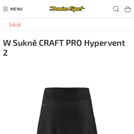
Přejít
Hled
na
obsah
Sukně
CYKLISTIKA
W Sukně CRAFT PRO Hypervent
SJEZDOVÉ LYŽOVÁNÍ
2
SKIALPOVÉ LYŽOVÁNÍ
BĚŽECKÉ LYŽOVÁNÍ
OBLEČENÍ A OBUV
BĚHÁNÍ
TIPY NA DÁRKY