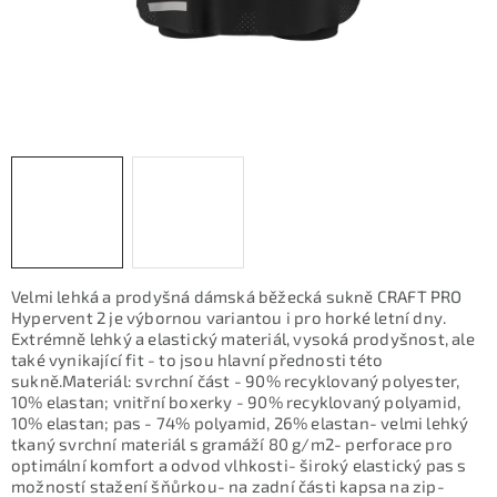
KONTAKTY
ZNAČKY
SKI servis
Půjčovna lyží a SNB
Naše prodejna
CYKLO Servis
Velmi lehká a prodyšná dámská běžecká sukně CRAFT PRO
Hypervent 2 je výbornou variantou i pro horké letní dny.
Extrémně lehký a elastický materiál, vysoká prodyšnost, ale
také vynikající fit - to jsou hlavní přednosti této
sukně.Materiál: svrchní část - 90% recyklovaný polyester,
10% elastan; vnitřní boxerky - 90% recyklovaný polyamid,
10% elastan; pas - 74% polyamid, 26% elastan- velmi lehký
tkaný svrchní materiál s gramáží 80 g/m2- perforace pro
optimální komfort a odvod vlhkosti- široký elastický pas s
možností stažení šňůrkou- na zadní části kapsa na zip-