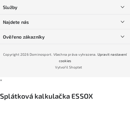
a
Kontakty
Služby
t
O nás
í
SKI servis
Najdete nás
Obchodní podmínky
Půjčovna lyží a SNB
Podmínky GDPR
Ověřeno zákazníky
Naše prodejna
Jak nakoupit na čtvrtiny bez navýšení?
CYKLO Servis
Copyright 2026
Dominosport
. Všechna práva vyhrazena.
Upravit nastavení
Podmínky nákupu na splátky ESSOX
cookies
Vytvořil Shoptet
×
Splátková kalkulačka ESSOX