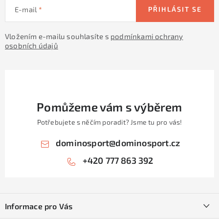
E-mail
PŘIHLÁSIT SE
Vložením e-mailu souhlasíte s
podmínkami ochrany
osobních údajů
Pomůžeme vám s výběrem
Potřebujete s něčím poradit? Jsme tu pro vás!
dominosport
@
dominosport.cz
+420 777 863 392
Z
á
Informace pro Vás
p