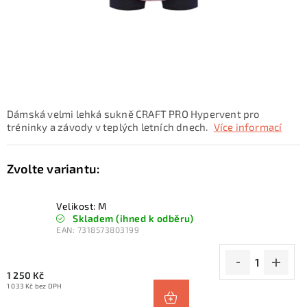
KONTAKTY
ZNAČKY
SKI servis
Půjčovna lyží a SNB
Naše prodejna
CYKLO Servis
Dámská velmi lehká sukně CRAFT PRO Hypervent pro
tréninky a závody v teplých letních dnech.
Více informací
Velikost: M
Skladem (ihned k odběru)
EAN:
7318573803199
1 250 Kč
1 033 Kč bez DPH