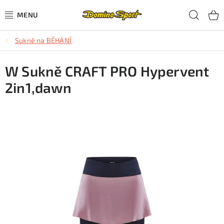
Přejít
Hled
na
obsah
Sukně na BĚHÁNÍ
CYKLISTIKA
W Sukně CRAFT PRO Hypervent
SJEZDOVÉ LYŽOVÁNÍ
2in1,dawn
SKIALPOVÉ LYŽOVÁNÍ
BĚŽECKÉ LYŽOVÁNÍ
OBLEČENÍ A OBUV
BĚHÁNÍ
TIPY NA DÁRKY