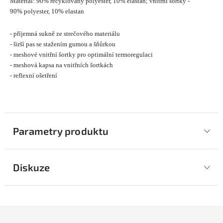
Materiál: 90% recyklovaný polyester, 10% elastan; vnitřní šortky -
90% polyester, 10% elastan
- příjemná sukně ze strečového materiálu
- širší pas se stažením gumou a šňůrkou
- meshové vnitřní šortky pro optimální termoregulaci
- meshová kapsa na vnitřních šortkách
- reflexní ošetření
Parametry produktu
Diskuze