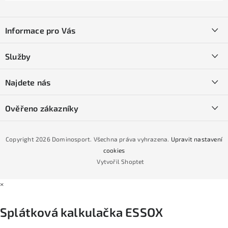
Z
á
Informace pro Vás
p
a
Kontakty
Služby
t
O nás
í
SKI servis
Najdete nás
Obchodní podmínky
Půjčovna lyží a SNB
Podmínky GDPR
Ověřeno zákazníky
Naše prodejna
Jak nakoupit na čtvrtiny bez navýšení?
CYKLO Servis
Copyright 2026
Dominosport
. Všechna práva vyhrazena.
Upravit nastavení
Podmínky nákupu na splátky ESSOX
cookies
Vytvořil Shoptet
×
Splátková kalkulačka ESSOX