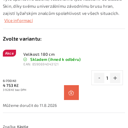
Skin, díky svému univerzálnímu závodnímu brusu hran,
zajistí lyžařským znalcům spolehlivost ve všech situacích.
Více informací
Akce
Velikost: 180 cm
Skladem (ihned k odběru)
EAN:
8590694043121
6 790 Kč
4 753 Kč
3 928 Kč bez DPH
11.8.2026
Značka:
Kästle