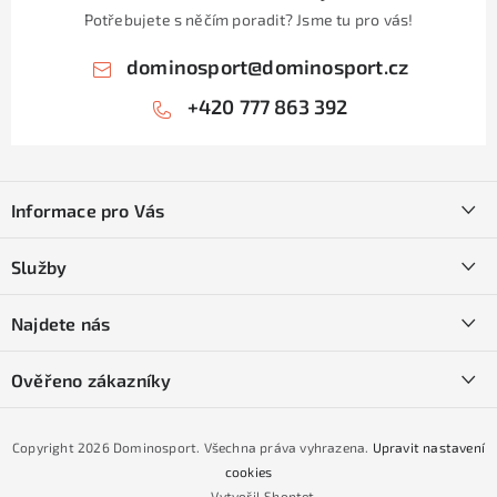
Potřebujete s něčím poradit? Jsme tu pro vás!
dominosport
@
dominosport.cz
+420 777 863 392
Z
á
Informace pro Vás
p
a
Kontakty
Služby
t
O nás
í
SKI servis
Najdete nás
Obchodní podmínky
Půjčovna lyží a SNB
Podmínky GDPR
Ověřeno zákazníky
Naše prodejna
Jak nakoupit na čtvrtiny bez navýšení?
CYKLO Servis
Copyright 2026
Dominosport
. Všechna práva vyhrazena.
Upravit nastavení
Podmínky nákupu na splátky ESSOX
cookies
Vytvořil Shoptet