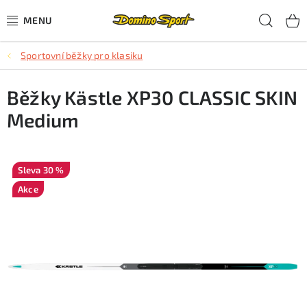
Přejít
Hled
na
obsah
Sportovní běžky pro klasiku
CYKLISTIKA
Běžky Kästle XP30 CLASSIC SKIN
SJEZDOVÉ LYŽOVÁNÍ
Medium
SKIALPOVÉ LYŽOVÁNÍ
BĚŽECKÉ LYŽOVÁNÍ
30 %
Akce
OBLEČENÍ A OBUV
BĚHÁNÍ
TIPY NA DÁRKY