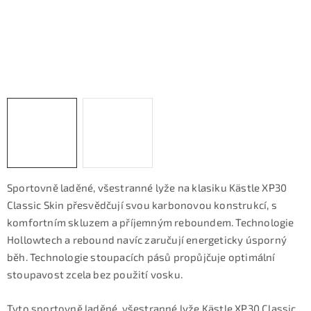
KONTAKTY
ZNAČKY
SKI servis
Půjčovna lyží a SNB
Naše prodejna
CYKLO Servis
Sportovně laděné, všestranné lyže na klasiku Kästle XP30
Classic Skin přesvědčují svou karbonovou konstrukcí, s
komfortním skluzem a příjemným reboundem. Technologie
Hollowtech a rebound navíc zaručují energeticky úsporný
běh. Technologie stoupacích pásů propůjčuje optimální
stoupavost zcela bez použití vosku.
Tyto sportovně laděné, všestranné lyže Kästle XP30 Classic