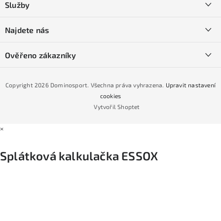
Služby
t
O nás
í
SKI servis
Najdete nás
Obchodní podmínky
Půjčovna lyží a SNB
Podmínky GDPR
Ověřeno zákazníky
Naše prodejna
Jak nakoupit na čtvrtiny bez navýšení?
CYKLO Servis
Copyright 2026
Dominosport
. Všechna práva vyhrazena.
Upravit nastavení
Podmínky nákupu na splátky ESSOX
cookies
Vytvořil Shoptet
×
Splátková kalkulačka ESSOX