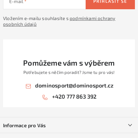
E-mail
PŘIHLÁSIT SE
Vložením e-mailu souhlasíte s
podmínkami ochrany
osobních údajů
Pomůžeme vám s výběrem
Potřebujete s něčím poradit? Jsme tu pro vás!
dominosport
@
dominosport.cz
+420 777 863 392
Z
á
Informace pro Vás
p
a
Kontakty