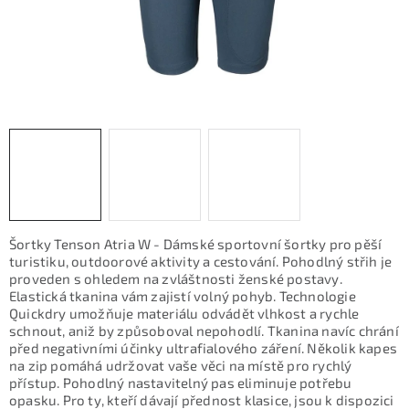
KONTAKTY
ZNAČKY
SKI servis
Půjčovna lyží a SNB
Naše prodejna
CYKLO Servis
Šortky Tenson Atria W - Dámské sportovní šortky pro pěší
turistiku, outdoorové aktivity a cestování. Pohodlný střih je
proveden s ohledem na zvláštnosti ženské postavy.
Elastická tkanina vám zajistí volný pohyb. Technologie
Quickdry umožňuje materiálu odvádět vlhkost a rychle
schnout, aniž by způsoboval nepohodlí. Tkanina navíc chrání
před negativními účinky ultrafialového záření. Několik kapes
na zip pomáhá udržovat vaše věci na místě pro rychlý
přístup. Pohodlný nastavitelný pas eliminuje potřebu
opasku. Pro ty, kteří dávají přednost klasice, jsou k dispozici