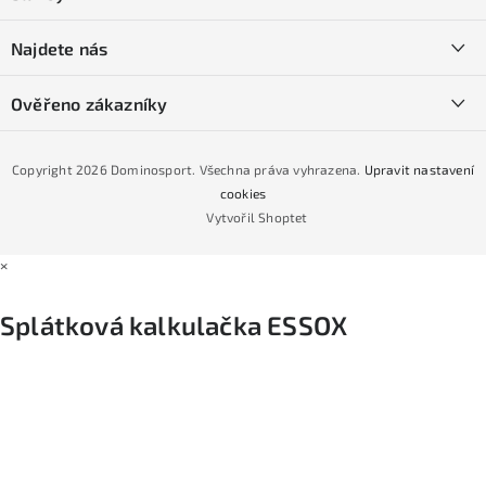
t
O nás
í
SKI servis
Najdete nás
Obchodní podmínky
Půjčovna lyží a SNB
Podmínky GDPR
Ověřeno zákazníky
Naše prodejna
Jak nakoupit na čtvrtiny bez navýšení?
CYKLO Servis
Copyright 2026
Dominosport
. Všechna práva vyhrazena.
Upravit nastavení
Podmínky nákupu na splátky ESSOX
cookies
Vytvořil Shoptet
×
Splátková kalkulačka ESSOX