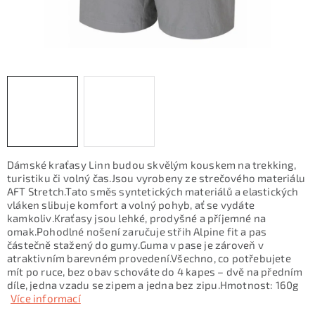
KONTAKTY
ZNAČKY
SKI servis
Půjčovna lyží a SNB
Naše prodejna
CYKLO Servis
Dámské kraťasy Linn budou skvělým kouskem na trekking,
turistiku či volný čas.Jsou vyrobeny ze strečového materiálu
AFT Stretch.Tato směs syntetických materiálů a elastických
vláken slibuje komfort a volný pohyb, ať se vydáte
kamkoliv.Kraťasy jsou lehké, prodyšné a příjemné na
omak.Pohodlné nošení zaručuje střih Alpine fit a pas
částečně stažený do gumy.Guma v pase je zároveň v
atraktivním barevném provedení.Všechno, co potřebujete
mít po ruce, bez obav schováte do 4 kapes – dvě na předním
díle, jedna vzadu se zipem a jedna bez zipu.Hmotnost: 160g
Více informací