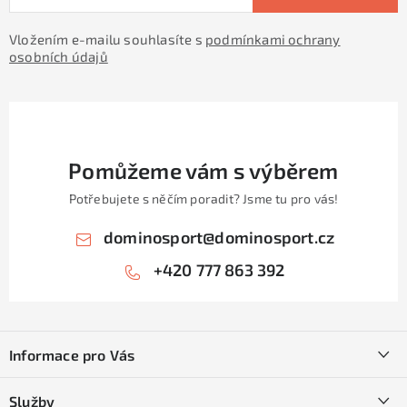
Vložením e-mailu souhlasíte s
podmínkami ochrany
osobních údajů
Pomůžeme vám s výběrem
Potřebujete s něčím poradit? Jsme tu pro vás!
dominosport
@
dominosport.cz
+420 777 863 392
Z
á
Informace pro Vás
p
a
Kontakty
Služby