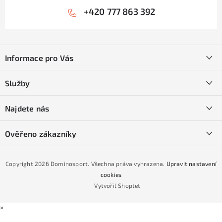
+420 777 863 392
Z
á
Informace pro Vás
p
a
Kontakty
Služby
t
O nás
í
SKI servis
Najdete nás
Obchodní podmínky
Půjčovna lyží a SNB
Podmínky GDPR
Ověřeno zákazníky
Naše prodejna
Jak nakoupit na čtvrtiny bez navýšení?
CYKLO Servis
Copyright 2026
Dominosport
. Všechna práva vyhrazena.
Upravit nastavení
Podmínky nákupu na splátky ESSOX
cookies
Vytvořil Shoptet
×