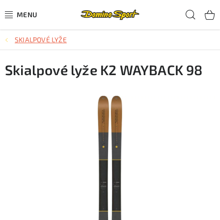
Přejít
Hled
na
obsah
SKIALPOVÉ LYŽE
CYKLISTIKA
Skialpové lyže K2 WAYBACK 98
SJEZDOVÉ LYŽOVÁNÍ
SKIALPOVÉ LYŽOVÁNÍ
BĚŽECKÉ LYŽOVÁNÍ
OBLEČENÍ A OBUV
BĚHÁNÍ
TIPY NA DÁRKY