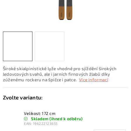
KONTAKTY
ZNAČKY
SKI servis
Půjčovna lyží a SNB
Naše prodejna
CYKLO Servis
Široké skialpinistické lyže vhodné pro sjíždění širokých
ledovcových svahů, ale i jarních firnových žlabů díky
zúženému rockeru na špičce i patce.
Více informací
Velikost: 172 cm
Skladem (ihned k odběru)
EAN:
196222123655