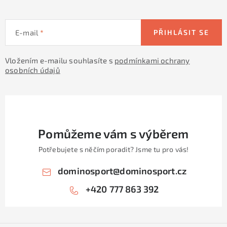
E-mail
PŘIHLÁSIT SE
Vložením e-mailu souhlasíte s
podmínkami ochrany
osobních údajů
Pomůžeme vám s výběrem
Potřebujete s něčím poradit? Jsme tu pro vás!
dominosport
@
dominosport.cz
+420 777 863 392
Z