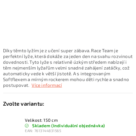
KONTAKTY
ZNAČKY
SKI servis
Půjčovna lyží a SNB
Naše prodejna
CYKLO Servis
Díky těmto lyžím je z učení super zábava. Race Team je
perfektní lyže, která dokáže za jeden den na svahu rozvinout
dovednosti. Tyto lyže s relativně úzkým středem nabízejí i
těm nejmenším lyžařům velmi snadné zahájení zatáčky, což
automaticky vede k větší jistotě. A s integrovaným
Softflexem a mírným rockerem mohou děti rychle a snadno
postupovat.
Více informací
Velikost: 150 cm
Skladem (Individuální objednávka)
EAN:
7613144831565