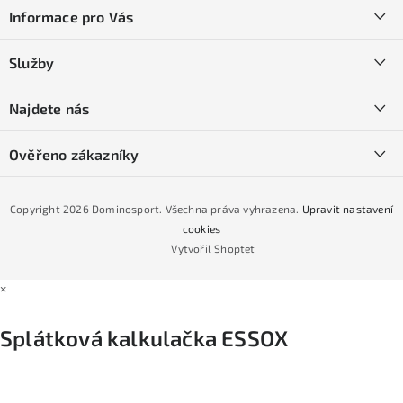
á
Informace pro Vás
p
a
Kontakty
Služby
t
O nás
í
SKI servis
Najdete nás
Obchodní podmínky
Půjčovna lyží a SNB
Podmínky GDPR
Ověřeno zákazníky
Naše prodejna
Jak nakoupit na čtvrtiny bez navýšení?
CYKLO Servis
Copyright 2026
Dominosport
. Všechna práva vyhrazena.
Upravit nastavení
Podmínky nákupu na splátky ESSOX
cookies
Vytvořil Shoptet
×
Splátková kalkulačka ESSOX