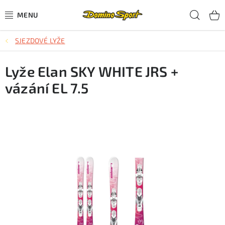
Přejít
Hled
na
obsah
SJEZDOVÉ LYŽE
CYKLISTIKA
Lyže Elan SKY WHITE JRS +
SJEZDOVÉ LYŽOVÁNÍ
vázání EL 7.5
SKIALPOVÉ LYŽOVÁNÍ
BĚŽECKÉ LYŽOVÁNÍ
OBLEČENÍ A OBUV
BĚHÁNÍ
TIPY NA DÁRKY