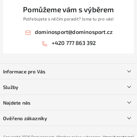
Pomůžeme vám s výběrem
Potřebujete s něčím poradit? Jsme tu pro vás!
dominosport
@
dominosport.cz
+420 777 863 392
Z
á
Informace pro Vás
p
a
Kontakty
Služby
t
O nás
í
SKI servis
Najdete nás
Obchodní podmínky
Půjčovna lyží a SNB
Podmínky GDPR
Ověřeno zákazníky
Naše prodejna
Jak nakoupit na čtvrtiny bez navýšení?
CYKLO Servis
Copyright 2026
Dominosport
. Všechna práva vyhrazena.
Upravit nastavení