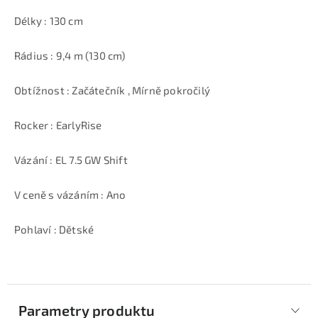
Délky : 130 cm
Rádius : 9,4 m (130 cm)
Obtížnost : Začátečník , Mírně pokročilý
Rocker : EarlyRise
Vázání : EL 7.5 GW Shift
V ceně s vázáním : Ano
Pohlaví : Dětské
Parametry produktu