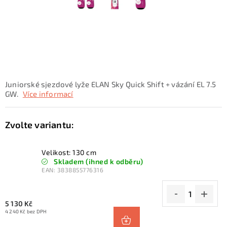
KONTAKTY
ZNAČKY
SKI servis
Půjčovna lyží a SNB
Naše prodejna
CYKLO Servis
Juniorské sjezdové lyže ELAN Sky Quick Shift + vázání EL 7.5
GW.
Více informací
Velikost: 130 cm
Skladem (ihned k odběru)
EAN:
3838855776316
5 130 Kč
4 240 Kč bez DPH