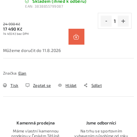
Skladem (ihned k odběru)
EAN:
3838855799087
24 990 Kč
17 490 Kč
14 455 Kč bez DPH
11.8.2026
Značka:
Elan
Tisk
Zeptat se
Hlídat
Sdílet
Kamenná prodejna
Jsme odborníci
Máme vlastní kamennou
Na trhu se sportovním
prodejnu v Českém Těšíně.
vybavením působíme od roku