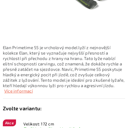
KONTAKTY
ZNAČKY
SKI servis
Půjčovna lyží a SNB
Naše prodejna
CYKLO Servis
Elan Primetime 55 je vrcholový model lyží z nejnovější
kolekce Elan, který se vyznačuje nejvyšší přesností a
rychlostí při přechodu z hrany na hranu. Tato lyže nabízí
elitní schopnosti carvingu, což znamená, že dokáže rychle a
přesně zatáčet na sjezdovce. Navíc, Primetime 55 poskytuje
hladký a energický pocit při jízdě, což zvyšuje celkový
zážitek z lyžování. Tento model je ideální pro zkušené lyžaře,
kteří hledají výkonnou lyži pro rychlou a agresivní jízdu.
Více informací
Akce
Velikost: 172 cm