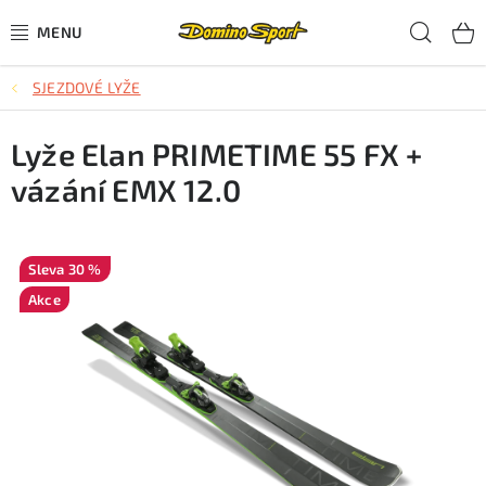
Přejít
Hled
na
obsah
SJEZDOVÉ LYŽE
CYKLISTIKA
Lyže Elan PRIMETIME 55 FX +
SJEZDOVÉ LYŽOVÁNÍ
vázání EMX 12.0
SKIALPOVÉ LYŽOVÁNÍ
BĚŽECKÉ LYŽOVÁNÍ
30 %
Akce
OBLEČENÍ A OBUV
BĚHÁNÍ
TIPY NA DÁRKY