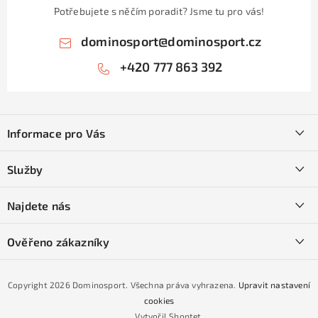
Potřebujete s něčím poradit? Jsme tu pro vás!
dominosport
@
dominosport.cz
+420 777 863 392
Z
á
Informace pro Vás
p
a
Kontakty
Služby
t
O nás
í
SKI servis
Najdete nás
Obchodní podmínky
Půjčovna lyží a SNB
Podmínky GDPR
Ověřeno zákazníky
Naše prodejna
Jak nakoupit na čtvrtiny bez navýšení?
CYKLO Servis
Copyright 2026
Dominosport
. Všechna práva vyhrazena.
Upravit nastavení
Podmínky nákupu na splátky ESSOX
cookies
Vytvořil Shoptet