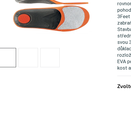
rovnom
pohodl
3Feet 
zabraň
Stavb
středn
svou 3
důkla
rozlož
EVA po
kost a