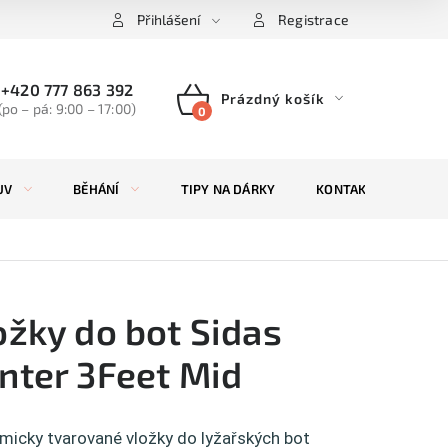
Přihlášení
Registrace
+420 777 863 392
Prázdný košík
(po – pá: 9:00 – 17:00)
NÁKUPNÍ
KOŠÍK
UV
BĚHÁNÍ
TIPY NA DÁRKY
KONTAKTY
ZN
ožky do bot Sidas
nter 3Feet Mid
micky tvarované vložky do lyžařských bot