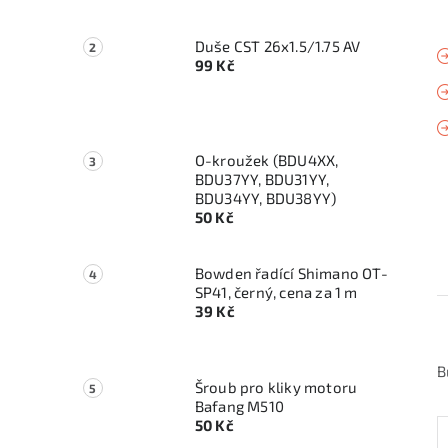
Duše CST 26x1.5/1.75 AV
99 Kč
O-kroužek (BDU4XX,
BDU37YY, BDU31YY,
BDU34YY, BDU38YY)
50 Kč
Bowden řadící Shimano OT-
SP41, černý, cena za 1 m
39 Kč
B
Šroub pro kliky motoru
Bafang M510
50 Kč