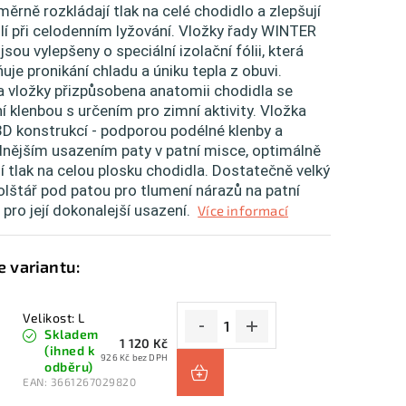
ěrně rozkládají tlak na celé chodidlo a zlepšují
í při celodenním lyžování. Vložky řady WINTER
jsou vylepšeny o speciální izolační fólii, která
uje pronikání chladu a úniku tepla z obuvi.
a vložky přizpůsobena anatomii chodidla se
í klenbou s určením pro zimní aktivity. Vložka
D konstrukcí - podporou podélné klenby a
dnějším usazením paty v patní misce, optimálně
í tlak na celou plosku chodidla. Dostatečně velký
lštář pod patou pro tlumení nárazů na patní
 pro její dokonalejší usazení.
Více informací
Velikost: L
Skladem
1 120 Kč
(ihned k
926 Kč bez DPH
odběru)
EAN:
3661267029820