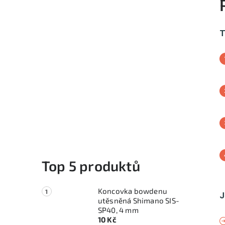
T
Top 5 produktů
Koncovka bowdenu
J
utěsněná Shimano SIS-
SP40, 4 mm
10 Kč