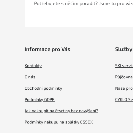
Potřebujete s něčím poradit? Jsme tu pro vás
Z
á
Informace pro Vás
Služby
p
a
Kontakty
SKI servi
t
O nás
Půjčovna 
í
Obchodní podmínky
Naše pro
Podmínky GDPR
CYKLO Se
Jak nakoupit na čtvrtiny bez navýšení?
Podmínky nákupu na splátky ESSOX