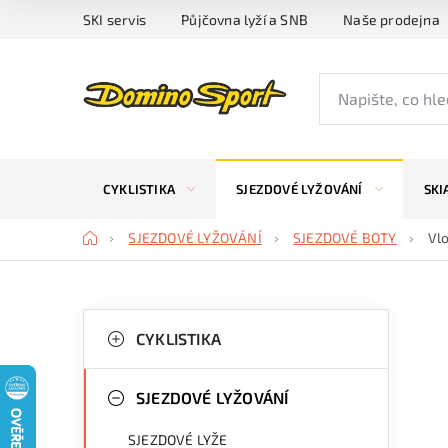
Přejít
SKI servis
Půjčovna lyží a SNB
Naše prodejna
na
obsah
CYKLISTIKA
SJEZDOVÉ LYŽOVÁNÍ
SKI
Domů
SJEZDOVÉ LYŽOVÁNÍ
SJEZDOVÉ BOTY
Vlo
P
K
Přeskočit
kategorie
CYKLISTIKA
a
o
t
s
SJEZDOVÉ LYŽOVÁNÍ
e
t
SJEZDOVÉ LYŽE