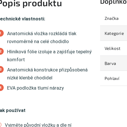
Doplňko
Popis produktu
Značka
echnické vlastnosti:
Anatomická vložka rozkládá tlak
Kategorie
rovnoměrně na celé chodidlo
Velikost
Hliníková fólie izoluje a zajišťuje tepelný
komfort
Barva
Anatomická konstrukce přizpůsobená
nízké klenbě chodidel
Pohlaví
EVA podložka tlumí nárazy
ak používat
Vyjměte původní vložku a dle ní