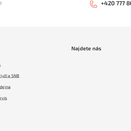
+420 777 8
!
Najdete nás
s
lyží a SNB
dejna
rvis