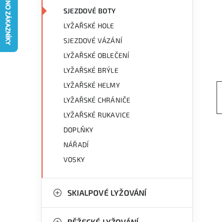
g
r
SJEZDOVÉ BOTY
o
LYŽAŘSKÉ HOLE
a
r
SJEZDOVÉ VÁZÁNÍ
n
i
LYŽAŘSKÉ OBLEČENÍ
e
n
LYŽAŘSKÉ BRÝLE
LYŽAŘSKÉ HELMY
í
LYŽAŘSKÉ CHRÁNIČE
p
LYŽAŘSKÉ RUKAVICE
a
DOPLŇKY
n
NÁŘADÍ
VOSKY
e
l
SKIALPOVÉ LYŽOVÁNÍ
BĚŽECKÉ LYŽOVÁNÍ