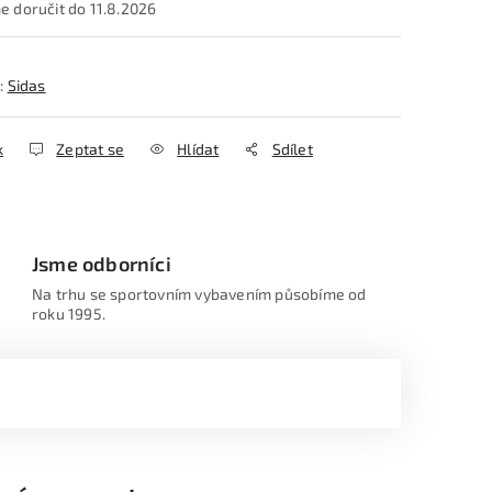
11.8.2026
:
Sidas
k
Zeptat se
Hlídat
Sdílet
Jsme odborníci
Na trhu se sportovním vybavením působíme od
roku 1995.