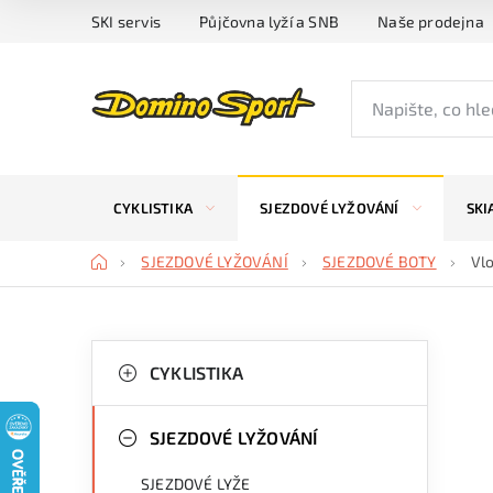
Přejít
SKI servis
Půjčovna lyží a SNB
Naše prodejna
na
obsah
CYKLISTIKA
SJEZDOVÉ LYŽOVÁNÍ
SKI
Domů
SJEZDOVÉ LYŽOVÁNÍ
SJEZDOVÉ BOTY
Vlo
P
K
Přeskočit
kategorie
CYKLISTIKA
a
o
t
s
SJEZDOVÉ LYŽOVÁNÍ
e
t
SJEZDOVÉ LYŽE