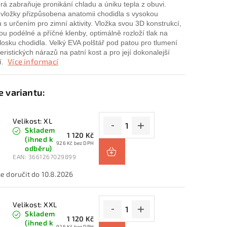
která zabraňuje pronikání chladu a úniku tepla z obuvi.
vložky přizpůsobena anatomii chodidla s vysokou
 s určením pro zimní aktivity. Vložka svou 3D konstrukcí,
u podélné a příčné klenby, optimálně rozloží tlak na
losku chodidla. Velký EVA polštář pod patou pro tlumení
eristických nárazů na patní kost a pro její dokonalejší
Více informací
í.
Velikost: XL
Skladem
1 120 Kč
(ihned k
926 Kč bez DPH
odběru)
EAN:
3661267029899
10.8.2026
Velikost: XXL
Skladem
1 120 Kč
(ihned k
926 Kč bez DPH