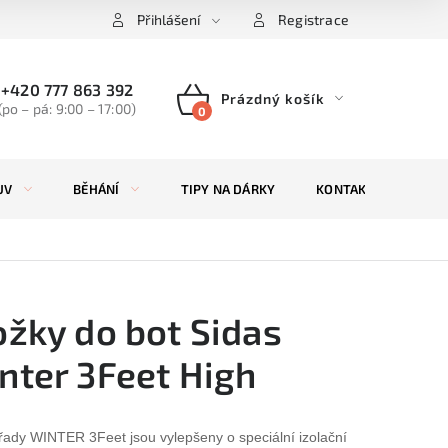
Přihlášení
Registrace
+420 777 863 392
Prázdný košík
(po – pá: 9:00 – 17:00)
NÁKUPNÍ
KOŠÍK
UV
BĚHÁNÍ
TIPY NA DÁRKY
KONTAKTY
ZN
ožky do bot Sidas
nter 3Feet High
řady WINTER 3Feet jsou vylepšeny o speciální izolační