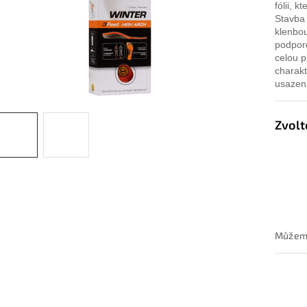
fólii, 
Stavba 
klenbou
podporo
celou p
charakt
usazen