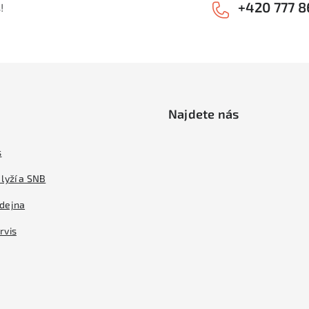
+420 777 8
!
Najdete nás
s
lyží a SNB
dejna
rvis