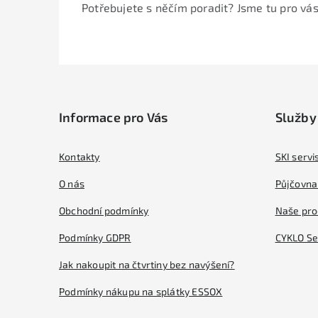
Potřebujete s něčím poradit? Jsme tu pro vás
Z
á
Informace pro Vás
Služby
p
a
Kontakty
SKI servi
t
O nás
Půjčovna 
í
Obchodní podmínky
Naše pro
Podmínky GDPR
CYKLO Se
Jak nakoupit na čtvrtiny bez navýšení?
Podmínky nákupu na splátky ESSOX