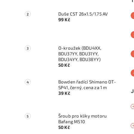
T
Duše CST 26x1.5/1.75 AV
99 Kč
O-kroužek (BDU4XX,
BDU37YY, BDU31YY,
BDU34YY, BDU38YY)
50 Kč
Bowden řadící Shimano OT-
SP41, černý, cena za 1 m
J
39 Kč
Šroub pro kliky motoru
Bafang M510
50 Kč