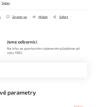
:
Sidas
k
Zeptat se
Hlídat
Sdílet
Jsme odborníci
Na trhu se sportovním vybavením působíme od
roku 1995.
vé parametry
Sidas