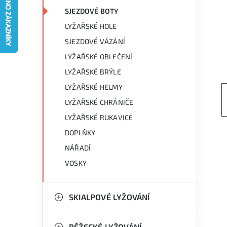
g
r
SJEZDOVÉ BOTY
o
LYŽAŘSKÉ HOLE
a
r
SJEZDOVÉ VÁZÁNÍ
n
i
LYŽAŘSKÉ OBLEČENÍ
e
n
LYŽAŘSKÉ BRÝLE
LYŽAŘSKÉ HELMY
í
LYŽAŘSKÉ CHRÁNIČE
p
LYŽAŘSKÉ RUKAVICE
a
DOPLŇKY
n
NÁŘADÍ
VOSKY
e
l
SKIALPOVÉ LYŽOVÁNÍ
BĚŽECKÉ LYŽOVÁNÍ