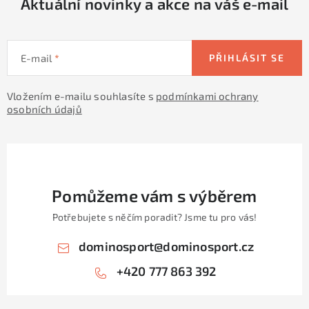
Aktuální novinky a akce na váš e-mail
E-mail
PŘIHLÁSIT SE
Vložením e-mailu souhlasíte s
podmínkami ochrany
osobních údajů
Pomůžeme vám s výběrem
Potřebujete s něčím poradit? Jsme tu pro vás!
dominosport
@
dominosport.cz
+420 777 863 392
Z