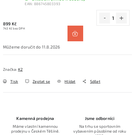
EAN:
886745803393
899 Kč
743 Kč bez DPH
11.8.2026
Značka:
K2
Tisk
Zeptat se
Hlídat
Sdílet
Kamenná prodejna
Jsme odborníci
Máme vlastní kamennou
Na trhu se sportovním
prodejnu v Českém Těšíně.
vybavením působíme od roku