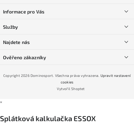
á
Informace pro Vás
p
a
Kontakty
Služby
t
O nás
í
SKI servis
Najdete nás
Obchodní podmínky
Půjčovna lyží a SNB
Podmínky GDPR
Ověřeno zákazníky
Naše prodejna
Jak nakoupit na čtvrtiny bez navýšení?
CYKLO Servis
Copyright 2026
Dominosport
. Všechna práva vyhrazena.
Upravit nastavení
Podmínky nákupu na splátky ESSOX
cookies
Vytvořil Shoptet
×
Splátková kalkulačka ESSOX