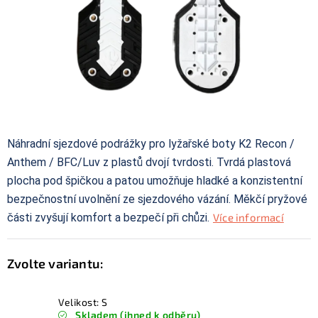
KONTAKTY
ZNAČKY
SKI servis
Půjčovna lyží a SNB
Naše prodejna
CYKLO Servis
Náhradní sjezdové podrážky pro lyžařské boty K2 Recon /
Anthem / BFC/Luv z plastů dvojí tvrdosti. Tvrdá plastová
plocha pod špičkou a patou umožňuje hladké a konzistentní
bezpečnostní uvolnění ze sjezdového vázání. Měkčí pryžové
části zvyšují komfort a bezpečí při chůzi.
Více informací
Velikost: S
Skladem (ihned k odběru)