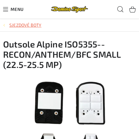
Přejít
Hled
na
obsah
SJEZDOVÉ BOTY
CYKLISTIKA
Outsole Alpine ISO5355--
SJEZDOVÉ LYŽOVÁNÍ
RECON/ANTHEM/BFC SMALL
SKIALPOVÉ LYŽOVÁNÍ
(22.5-25.5 MP)
BĚŽECKÉ LYŽOVÁNÍ
OBLEČENÍ A OBUV
BĚHÁNÍ
TIPY NA DÁRKY