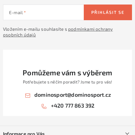
E-mail
PŘIHLÁSIT SE
Vložením e-mailu souhlasíte s
podmínkami ochrany
osobních údajů
Pomůžeme vám s výběrem
Potřebujete s něčím poradit? Jsme tu pro vás!
dominosport
@
dominosport.cz
+420 777 863 392
Z
á
Informace pro Vás