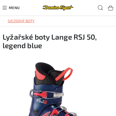
Přejít
Hled
na
obsah
SJEZDOVÉ BOTY
CYKLISTIKA
Lyžařské boty Lange RSJ 50,
SJEZDOVÉ LYŽOVÁNÍ
legend blue
SKIALPOVÉ LYŽOVÁNÍ
BĚŽECKÉ LYŽOVÁNÍ
OBLEČENÍ A OBUV
BĚHÁNÍ
TIPY NA DÁRKY