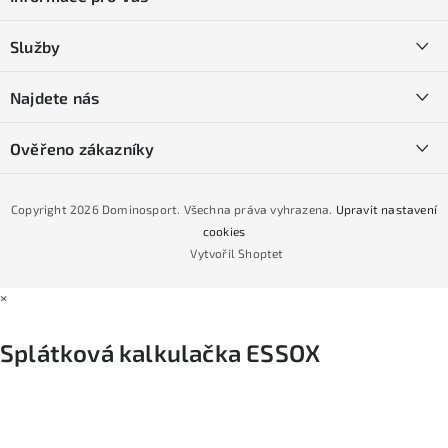
p
a
Kontakty
Služby
t
O nás
í
SKI servis
Najdete nás
Obchodní podmínky
Půjčovna lyží a SNB
Podmínky GDPR
Ověřeno zákazníky
Naše prodejna
Jak nakoupit na čtvrtiny bez navýšení?
CYKLO Servis
Copyright 2026
Dominosport
. Všechna práva vyhrazena.
Upravit nastavení
Podmínky nákupu na splátky ESSOX
cookies
Vytvořil Shoptet
×
Splátková kalkulačka ESSOX