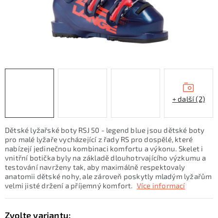
KONTAKTY
ZNAČKY
SKI servis
Půjčovna lyží a SNB
Naše prodejna
CYKLO Servis
+ další (2)
Dětské lyžařské boty RSJ 50 - legend blue jsou dětské boty
pro malé lyžaře vycházející z řady RS pro dospělé, které
nabízejí jedinečnou kombinaci komfortu a výkonu. Skelet i
vnitřní botička byly na základě dlouhotrvajícího výzkumu a
testování navrženy tak, aby maximálně respektovaly
anatomii dětské nohy, ale zároveň poskytly mladým lyžařům
velmi jisté držení a příjemný komfort.
Více informací