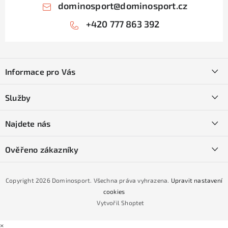
dominosport
@
dominosport.cz
+420 777 863 392
Z
á
Informace pro Vás
p
a
Kontakty
Služby
t
O nás
í
SKI servis
Najdete nás
Obchodní podmínky
Půjčovna lyží a SNB
Podmínky GDPR
Ověřeno zákazníky
Naše prodejna
Jak nakoupit na čtvrtiny bez navýšení?
CYKLO Servis
Copyright 2026
Dominosport
. Všechna práva vyhrazena.
Upravit nastavení
Podmínky nákupu na splátky ESSOX
cookies
Vytvořil Shoptet
×