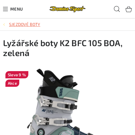
Přejít
Hled
na
obsah
SJEZDOVÉ BOTY
CYKLISTIKA
Lyžářské boty K2 BFC 105 BOA,
SJEZDOVÉ LYŽOVÁNÍ
zelená
SKIALPOVÉ LYŽOVÁNÍ
BĚŽECKÉ LYŽOVÁNÍ
9 %
Akce
OBLEČENÍ A OBUV
BĚHÁNÍ
TIPY NA DÁRKY