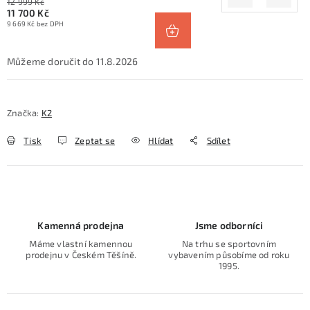
12 999 Kč
11 700 Kč
9 669 Kč bez DPH
11.8.2026
Značka:
K2
Tisk
Zeptat se
Hlídat
Sdílet
Kamenná prodejna
Jsme odborníci
Máme vlastní kamennou
Na trhu se sportovním
prodejnu v Českém Těšíně.
vybavením působíme od roku
1995.