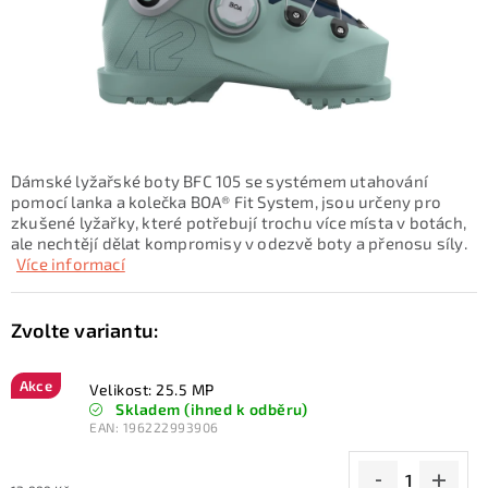
KONTAKTY
ZNAČKY
SKI servis
Půjčovna lyží a SNB
Naše prodejna
CYKLO Servis
Dámské lyžařské boty BFC 105 se systémem utahování
pomocí lanka a kolečka BOA® Fit System, jsou určeny pro
zkušené lyžařky, které potřebují trochu více místa v botách,
ale nechtějí dělat kompromisy v odezvě boty a přenosu síly.
Více informací
Akce
Velikost: 25.5 MP
Skladem (ihned k odběru)
EAN:
196222993906