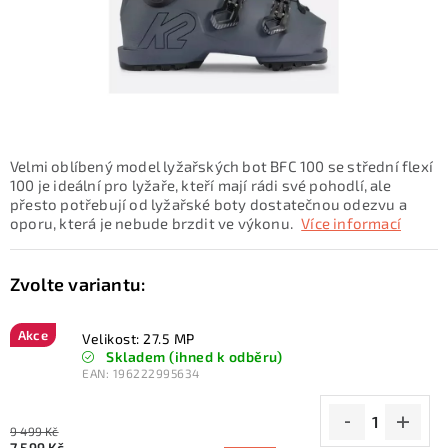
KONTAKTY
ZNAČKY
SKI servis
Půjčovna lyží a SNB
Naše prodejna
CYKLO Servis
Velmi oblíbený model lyžařských bot BFC 100 se střední flexí
100 je ideální pro lyžaře, kteří mají rádi své pohodlí, ale
přesto potřebují od lyžařské boty dostatečnou odezvu a
oporu, která je nebude brzdit ve výkonu.
Více informací
Akce
Velikost: 27.5 MP
Skladem (ihned k odběru)
EAN:
196222995634
9 499 Kč
7 599 Kč