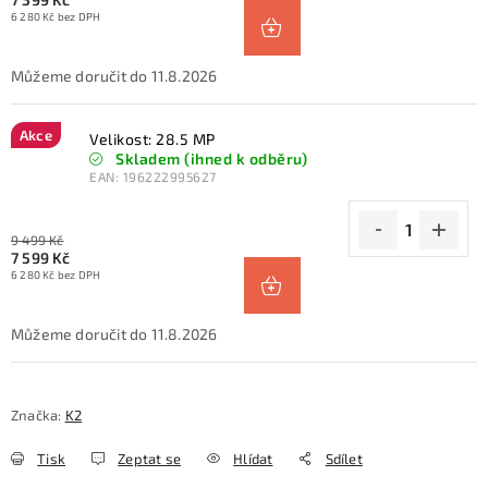
6 280 Kč bez DPH
11.8.2026
Akce
Velikost: 28.5 MP
Skladem (ihned k odběru)
EAN:
196222995627
9 499 Kč
7 599 Kč
6 280 Kč bez DPH
11.8.2026
Značka:
K2
Tisk
Zeptat se
Hlídat
Sdílet