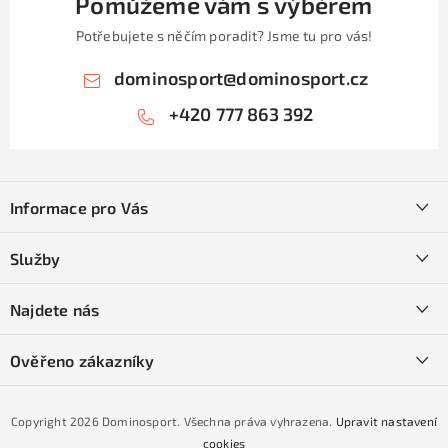
Pomůžeme vám s výběrem
Potřebujete s něčím poradit? Jsme tu pro vás!
dominosport
@
dominosport.cz
+420 777 863 392
Z
á
Informace pro Vás
p
a
Kontakty
Služby
t
O nás
í
SKI servis
Najdete nás
Obchodní podmínky
Půjčovna lyží a SNB
Podmínky GDPR
Ověřeno zákazníky
Naše prodejna
Jak nakoupit na čtvrtiny bez navýšení?
CYKLO Servis
Copyright 2026
Dominosport
. Všechna práva vyhrazena.
Upravit nastavení
Podmínky nákupu na splátky ESSOX
cookies