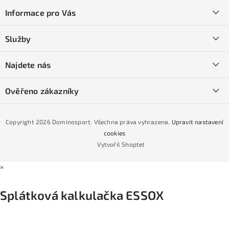
á
Informace pro Vás
p
a
Kontakty
Služby
t
O nás
í
SKI servis
Najdete nás
Obchodní podmínky
Půjčovna lyží a SNB
Podmínky GDPR
Ověřeno zákazníky
Naše prodejna
Jak nakoupit na čtvrtiny bez navýšení?
CYKLO Servis
Copyright 2026
Dominosport
. Všechna práva vyhrazena.
Upravit nastavení
Podmínky nákupu na splátky ESSOX
cookies
Vytvořil Shoptet
×
Splátková kalkulačka ESSOX