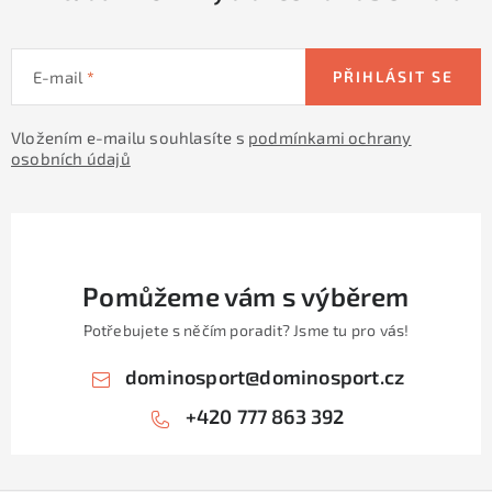
E-mail
PŘIHLÁSIT SE
Vložením e-mailu souhlasíte s
podmínkami ochrany
osobních údajů
Pomůžeme vám s výběrem
Potřebujete s něčím poradit? Jsme tu pro vás!
dominosport
@
dominosport.cz
+420 777 863 392
Z