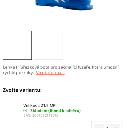
KONTAKTY
ZNAČKY
SKI servis
Půjčovna lyží a SNB
Naše prodejna
CYKLO Servis
Lehká třípřezková bota pro začínající lyžaře, která umožní
rychlé pokroky.
Více informací
Velikost: 21.5 MP
Skladem (ihned k odběru)
EAN:
3607682179016