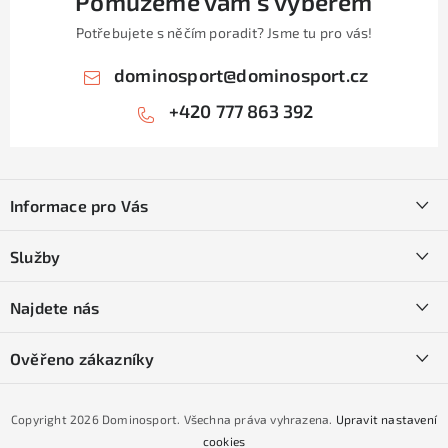
Pomůžeme vám s výběrem
i
Potřebujete s něčím poradit? Jsme tu pro vás!
s
u
dominosport
@
dominosport.cz
+420 777 863 392
Z
á
Informace pro Vás
p
a
Kontakty
Služby
t
O nás
í
SKI servis
Najdete nás
Obchodní podmínky
Půjčovna lyží a SNB
Podmínky GDPR
Ověřeno zákazníky
Naše prodejna
Jak nakoupit na čtvrtiny bez navýšení?
CYKLO Servis
Copyright 2026
Dominosport
. Všechna práva vyhrazena.
Upravit nastavení
Podmínky nákupu na splátky ESSOX
cookies