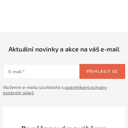
O
v
l
á
d
Aktuální novinky a akce na váš e-mail
a
c
í
E-mail
PŘIHLÁSIT SE
p
r
Vložením e-mailu souhlasíte s
podmínkami ochrany
v
osobních údajů
k
y
v
ý
p