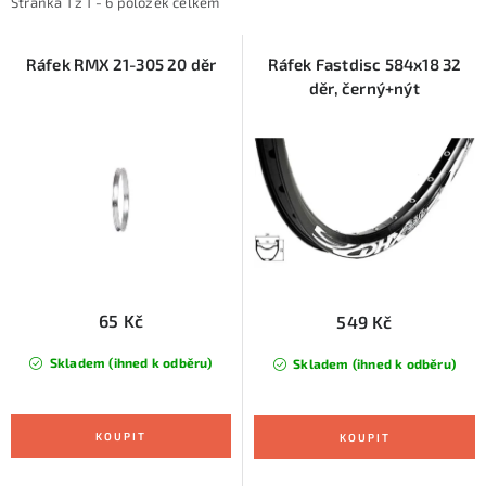
i
e
KONTAKTY
Stránka
1
z
1
-
6
položek celkem
s
n
ZNAČKY
p
í
Ráfek RMX 21-305 20 děr
Ráfek Fastdisc 584x18 32
děr, černý+nýt
r
p
SKI servis
Půjčovna lyží a SNB
Naše prodejna
o
r
d
o
CYKLO Servis
u
d
k
u
t
k
ů
t
ů
65 Kč
549 Kč
Skladem (ihned k odběru)
Skladem (ihned k odběru)