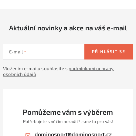
l
á
d
Aktuální novinky a akce na váš e-mail
a
c
í
E-mail
PŘIHLÁSIT SE
p
r
Vložením e-mailu souhlasíte s
podmínkami ochrany
v
osobních údajů
k
y
v
ý
p
Pomůžeme vám s výběrem
i
Potřebujete s něčím poradit? Jsme tu pro vás!
s
u
dominosport
@
dominosport.cz