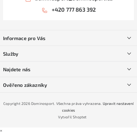
+420 777 863 392
Z
á
Informace pro Vás
p
a
Kontakty
Služby
t
O nás
í
SKI servis
Najdete nás
Obchodní podmínky
Půjčovna lyží a SNB
Podmínky GDPR
Ověřeno zákazníky
Naše prodejna
Jak nakoupit na čtvrtiny bez navýšení?
CYKLO Servis
Copyright 2026
Dominosport
. Všechna práva vyhrazena.
Upravit nastavení
Podmínky nákupu na splátky ESSOX
cookies
Vytvořil Shoptet
×