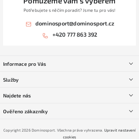
Pomůžeme vám s výběrem
i
Potřebujete s něčím poradit? Jsme tu pro vás!
s
u
dominosport
@
dominosport.cz
+420 777 863 392
Z
á
Informace pro Vás
p
a
Kontakty
Služby
t
O nás
í
SKI servis
Najdete nás
Obchodní podmínky
Půjčovna lyží a SNB
Podmínky GDPR
Ověřeno zákazníky
Naše prodejna
Jak nakoupit na čtvrtiny bez navýšení?
CYKLO Servis
Copyright 2026
Dominosport
. Všechna práva vyhrazena.
Upravit nastavení
Podmínky nákupu na splátky ESSOX
cookies