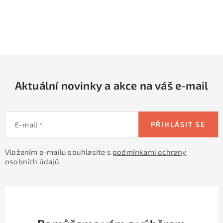
O
v
l
á
d
Aktuální novinky a akce na váš e-mail
a
c
í
E-mail
PŘIHLÁSIT SE
p
r
Vložením e-mailu souhlasíte s
podmínkami ochrany
v
osobních údajů
k
y
v
ý
p