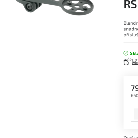
RS
Blendr
snadno
příslu
Skl
Mo
7
660
Měr
Značka