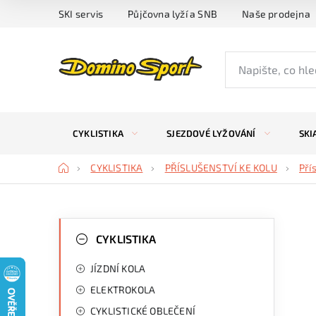
Přejít
SKI servis
Půjčovna lyží a SNB
Naše prodejna
na
obsah
CYKLISTIKA
SJEZDOVÉ LYŽOVÁNÍ
SKI
Domů
CYKLISTIKA
PŘÍSLUŠENSTVÍ KE KOLU
Pří
P
K
Přeskočit
kategorie
CYKLISTIKA
a
o
JÍZDNÍ KOLA
t
s
ELEKTROKOLA
e
t
CYKLISTICKÉ OBLEČENÍ