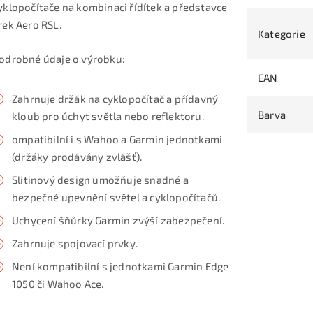
yklopočítače na kombinaci řídítek a představce
rek Aero RSL.
Kategorie
odrobné údaje o výrobku:
EAN
Zahrnuje držák na cyklopočítač a přídavný
Barva
kloub pro úchyt světla nebo reflektoru.
ompatibilní i s Wahoo a Garmin jednotkami
(držáky prodávány zvlášť).
Slitinový design umožňuje snadné a
bezpečné upevnění světel a cyklopočítačů.
Uchycení šňůrky Garmin zvýší zabezpečení.
Zahrnuje spojovací prvky.
Není kompatibilní s jednotkami Garmin Edge
1050 či Wahoo Ace.