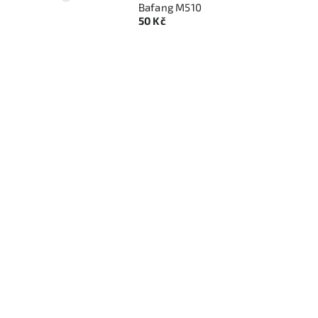
Bafang M510
50 Kč