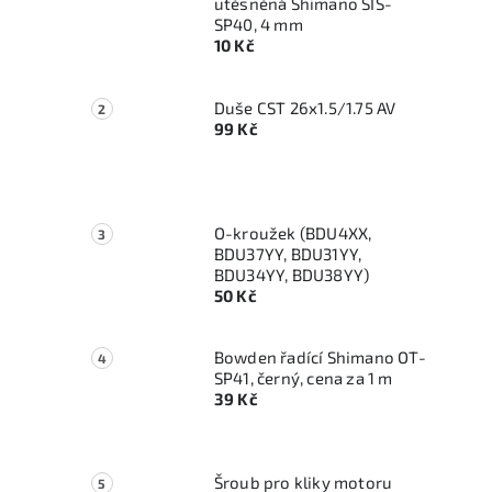
utěsněná Shimano SIS-
SP40, 4 mm
10 Kč
Duše CST 26x1.5/1.75 AV
99 Kč
O-kroužek (BDU4XX,
BDU37YY, BDU31YY,
BDU34YY, BDU38YY)
50 Kč
Bowden řadící Shimano OT-
SP41, černý, cena za 1 m
39 Kč
Šroub pro kliky motoru