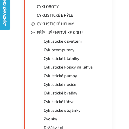
g
r
CYKLOBOTY
o
CYKLISTICKÉ BRÝLE
a
r
CYKLISTICKÉ HELMY
n
i
PŘÍSLUŠENSTVÍ KE KOLU
e
n
Cyklistické osvětlení
í
Cyklocomputery
Cyklistické blatníky
p
Cyklistické košíky na láhve
a
Cyklistické pumpy
n
Cyklistické nosiče
Cyklistické brašny
e
Cyklistické láhve
l
Cyklistické stojánky
Zvonky
Držáky kol