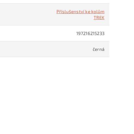
Příslušenství ke kolům
TREK
197216215233
černá