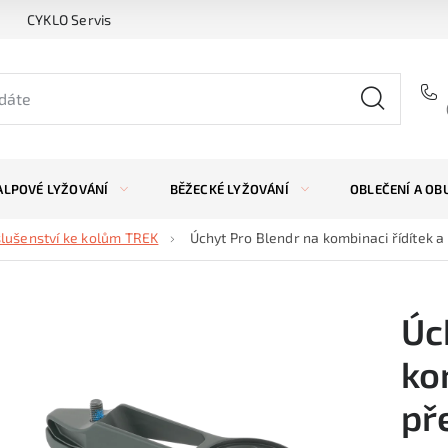
CYKLO Servis
ALPOVÉ LYŽOVÁNÍ
BĚŽECKÉ LYŽOVÁNÍ
OBLEČENÍ A OB
slušenství ke kolům TREK
Úchyt Pro Blendr na kombinaci řídítek 
Úc
ko
př