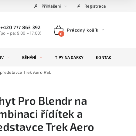
Přihlášení
Registrace
+420 777 863 392
Prázdný košík
(po – pá: 9:00 – 17:00)
NÁKUPNÍ
KOŠÍK
UV
BĚHÁNÍ
TIPY NA DÁRKY
KONTAKTY
ZN
a představce Trek Aero RSL
hyt Pro Blendr na
mbinaci řídítek a
edstavce Trek Aero