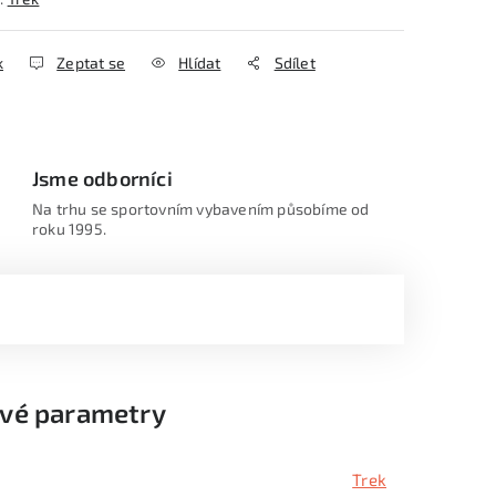
k
Zeptat se
Hlídat
Sdílet
Jsme odborníci
Na trhu se sportovním vybavením působíme od
roku 1995.
vé parametry
Trek