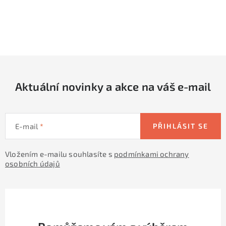
O
v
l
á
d
Aktuální novinky a akce na váš e-mail
a
c
í
E-mail
PŘIHLÁSIT SE
p
r
Vložením e-mailu souhlasíte s
podmínkami ochrany
v
osobních údajů
k
y
v
ý
p