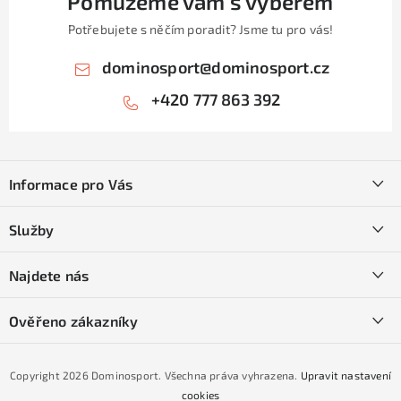
Pomůžeme vám s výběrem
i
Potřebujete s něčím poradit? Jsme tu pro vás!
s
u
dominosport
@
dominosport.cz
+420 777 863 392
Z
á
Informace pro Vás
p
a
Kontakty
Služby
t
O nás
í
SKI servis
Najdete nás
Obchodní podmínky
Půjčovna lyží a SNB
Podmínky GDPR
Ověřeno zákazníky
Naše prodejna
Jak nakoupit na čtvrtiny bez navýšení?
CYKLO Servis
Copyright 2026
Dominosport
. Všechna práva vyhrazena.
Upravit nastavení
Podmínky nákupu na splátky ESSOX
cookies