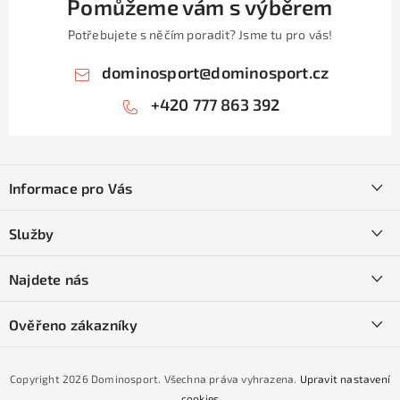
Pomůžeme vám s výběrem
Potřebujete s něčím poradit? Jsme tu pro vás!
dominosport
@
dominosport.cz
+420 777 863 392
Z
á
Informace pro Vás
p
a
Kontakty
Služby
t
O nás
í
SKI servis
Najdete nás
Obchodní podmínky
Půjčovna lyží a SNB
Podmínky GDPR
Ověřeno zákazníky
Naše prodejna
Jak nakoupit na čtvrtiny bez navýšení?
CYKLO Servis
Copyright 2026
Dominosport
. Všechna práva vyhrazena.
Upravit nastavení
Podmínky nákupu na splátky ESSOX
cookies