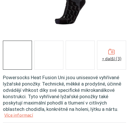
KONTAKTY
ZNAČKY
SKI servis
Půjčovna lyží a SNB
Naše prodejna
CYKLO Servis
+ další (3)
Powersocks Heat Fusion Uni jsou unisexové vyhřívané
lyžařské ponožky. Technické, měkké a prodyšné, účinně
odvádějí vlhkost díky své specifické mikrokanálkové
konstrukci. Tyto vyhřívané lyžařské ponožky také
poskytují maximální pohodlí a tlumení v citlivých
oblastech chodidla, konkrétně na holeni, lýtku a nártu.
Více informací