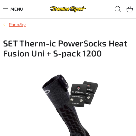
Přejít
Hled
na
obsah
Ponožky
CYKLISTIKA
SET Therm-ic PowerSocks Heat
SJEZDOVÉ LYŽOVÁNÍ
Fusion Uni + S-pack 1200
SKIALPOVÉ LYŽOVÁNÍ
BĚŽECKÉ LYŽOVÁNÍ
OBLEČENÍ A OBUV
BĚHÁNÍ
TIPY NA DÁRKY