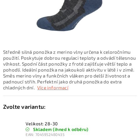
KONTAKTY
ZNAČKY
SKI servis
Půjčovna lyží a SNB
Naše prodejna
CYKLO Servis
Středně silná ponožka z merino vlny určena k celoročnímu
použití. Poskytuje dobrou regulaci teploty a odvádí tělesnou
vlhkost. Spodní část ponožky z froté zajišťuje větší teplo a
pohodlí. Ideální ponožka na jakoukoli aktivitu v létě i v zimě.
Směs merino vlny a funkčních vláken pro delší životnost a
padnoucí střih. Perfektní jako druhá ponožka do extra
chladných dní.
Více informací
Velikost: 28-30
Skladem (ihned k odběru)
EAN:
7045952480435