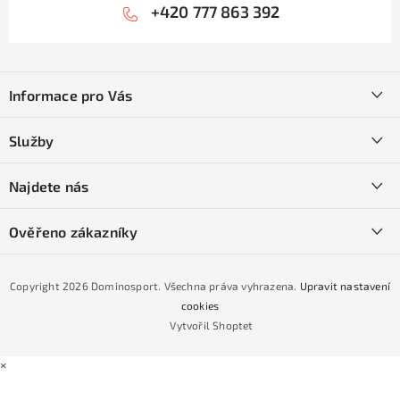
+420 777 863 392
Z
á
Informace pro Vás
p
a
Kontakty
Služby
t
O nás
í
SKI servis
Najdete nás
Obchodní podmínky
Půjčovna lyží a SNB
Podmínky GDPR
Ověřeno zákazníky
Naše prodejna
Jak nakoupit na čtvrtiny bez navýšení?
CYKLO Servis
Copyright 2026
Dominosport
. Všechna práva vyhrazena.
Upravit nastavení
Podmínky nákupu na splátky ESSOX
cookies
Vytvořil Shoptet
×