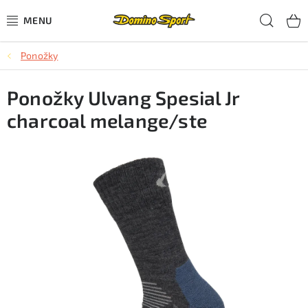
Přejít
Hled
na
obsah
Ponožky
CYKLISTIKA
Ponožky Ulvang Spesial Jr
SJEZDOVÉ LYŽOVÁNÍ
charcoal melange/ste
SKIALPOVÉ LYŽOVÁNÍ
BĚŽECKÉ LYŽOVÁNÍ
OBLEČENÍ A OBUV
BĚHÁNÍ
TIPY NA DÁRKY