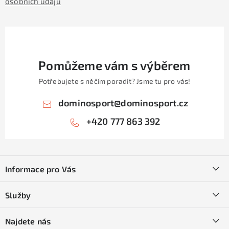
osobních údajů
Pomůžeme vám s výběrem
Potřebujete s něčím poradit? Jsme tu pro vás!
dominosport
@
dominosport.cz
+420 777 863 392
Z
á
Informace pro Vás
p
a
Kontakty
Služby
t
O nás
í
SKI servis
Najdete nás
Obchodní podmínky