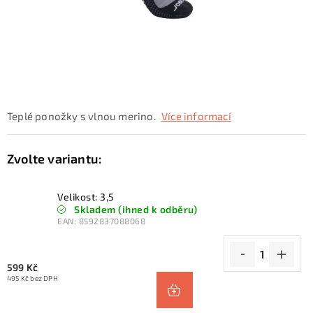
KONTAKTY
ZNAČKY
SKI servis
Půjčovna lyží a SNB
Naše prodejna
CYKLO Servis
Teplé ponožky s vlnou merino.
Více informací
Velikost: 3,5
Skladem (ihned k odběru)
EAN:
8592837088068
599 Kč
495 Kč bez DPH