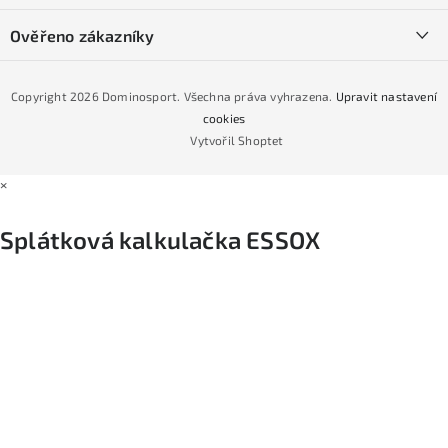
Půjčovna lyží a SNB
Podmínky GDPR
Ověřeno zákazníky
Naše prodejna
Jak nakoupit na čtvrtiny bez navýšení?
CYKLO Servis
Copyright 2026
Dominosport
. Všechna práva vyhrazena.
Upravit nastavení
Podmínky nákupu na splátky ESSOX
cookies
Vytvořil Shoptet
×
Splátková kalkulačka ESSOX