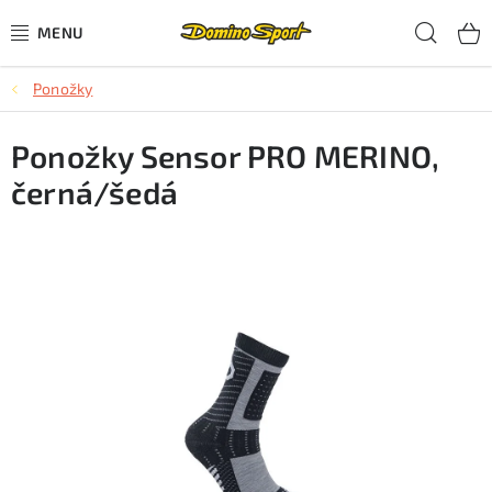
Přejít
Hled
na
obsah
Ponožky
CYKLISTIKA
Ponožky Sensor PRO MERINO,
SJEZDOVÉ LYŽOVÁNÍ
černá/šedá
SKIALPOVÉ LYŽOVÁNÍ
BĚŽECKÉ LYŽOVÁNÍ
OBLEČENÍ A OBUV
BĚHÁNÍ
TIPY NA DÁRKY