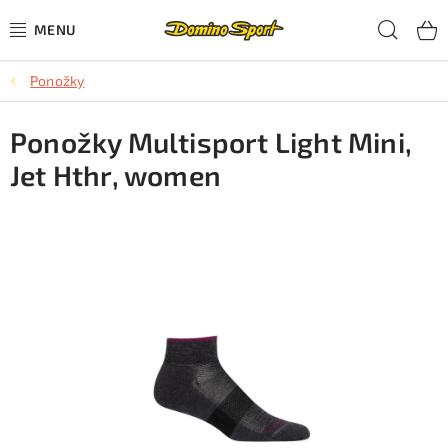
Přejít
Hled
na
obsah
Ponožky
CYKLISTIKA
Ponožky Multisport Light Mini,
SJEZDOVÉ LYŽOVÁNÍ
Jet Hthr, women
SKIALPOVÉ LYŽOVÁNÍ
BĚŽECKÉ LYŽOVÁNÍ
OBLEČENÍ A OBUV
BĚHÁNÍ
TIPY NA DÁRKY