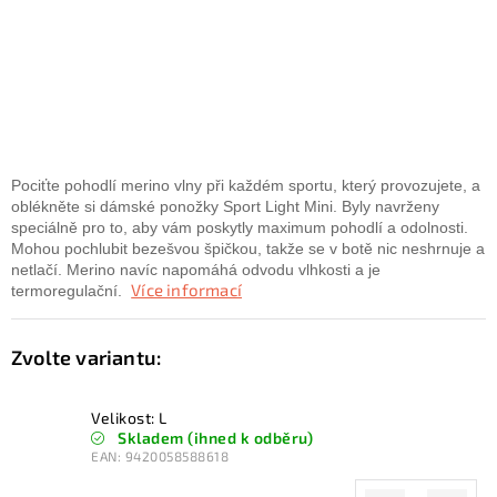
KONTAKTY
ZNAČKY
SKI servis
Půjčovna lyží a SNB
Naše prodejna
CYKLO Servis
Pociťte pohodlí
merino
vlny při každém sportu, který provozujete, a
oblékněte si dámské ponožky Sport Light Mini. Byly navrženy
speciálně pro to, aby vám poskytly maximum pohodlí a odolnosti.
Mohou pochlubit bezešvou špičkou, takže se v botě nic neshrnuje a
netlačí. Merino navíc napomáhá odvodu vlhkosti a je
Více informací
termoregulační.
Velikost: L
Skladem (ihned k odběru)
EAN:
9420058588618