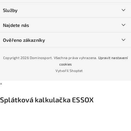
a
Kontakty
Služby
t
O nás
í
SKI servis
Najdete nás
Obchodní podmínky
Půjčovna lyží a SNB
Podmínky GDPR
Ověřeno zákazníky
Naše prodejna
Jak nakoupit na čtvrtiny bez navýšení?
CYKLO Servis
Copyright 2026
Dominosport
. Všechna práva vyhrazena.
Upravit nastavení
Podmínky nákupu na splátky ESSOX
cookies
Vytvořil Shoptet
×
Splátková kalkulačka ESSOX