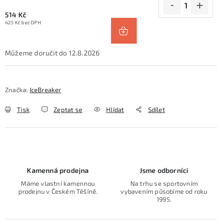
514 Kč
425 Kč bez DPH
12.8.2026
Značka:
IceBreaker
Tisk
Zeptat se
Hlídat
Sdílet
Kamenná prodejna
Jsme odborníci
Máme vlastní kamennou
Na trhu se sportovním
prodejnu v Českém Těšíně.
vybavením působíme od roku
1995.