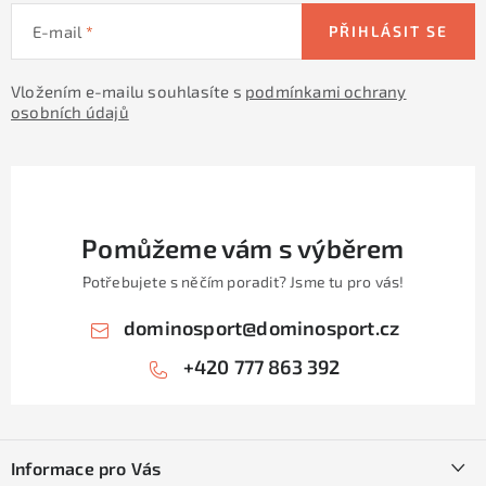
E-mail
PŘIHLÁSIT SE
Vložením e-mailu souhlasíte s
podmínkami ochrany
osobních údajů
Pomůžeme vám s výběrem
Potřebujete s něčím poradit? Jsme tu pro vás!
dominosport
@
dominosport.cz
+420 777 863 392
Z
á
Informace pro Vás
p