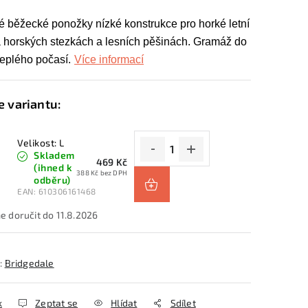
 běžecké ponožky nízké konstrukce pro horké letní
 horských stezkách a lesních pěšinách. Gramáž do
teplého počasí.
Více informací
Velikost: L
Skladem
469 Kč
(ihned k
388 Kč bez DPH
odběru)
EAN:
610306161468
11.8.2026
:
Bridgedale
k
Zeptat se
Hlídat
Sdílet