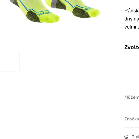
Pánské
dny na
velmi 
Značka
Tis