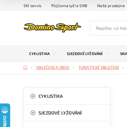
Přejít
SKI servis
Půjčovna lyží a SNB
Naše prodejna
na
obsah
CYKLISTIKA
SJEZDOVÉ LYŽOVÁNÍ
SKI
Domů
OBLEČENÍ A OBUV
TURISTICKÉ OBLEČENÍ
P
K
Přeskočit
kategorie
CYKLISTIKA
a
o
t
s
SJEZDOVÉ LYŽOVÁNÍ
e
t