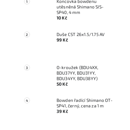
Koncovka bowdenu
utěsněná Shimano SIS-
SP40, 4 mm
10 Kč
Duše CST 26x1.5/1.75 AV
99 Kč
O-kroužek (BDU4XX,
BDU37YY, BDU31YY,
BDU34YY, BDU38YY)
50 Kč
Bowden řadící Shimano OT-
SP41, černý, cena za 1 m
39 Kč