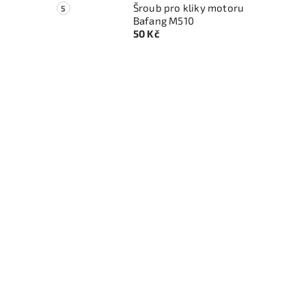
Šroub pro kliky motoru
Bafang M510
50 Kč