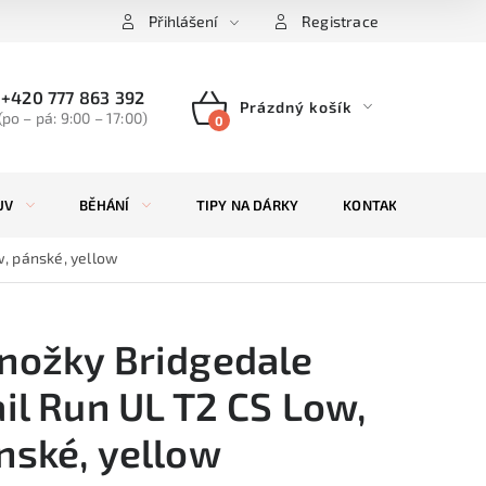
Přihlášení
Registrace
+420 777 863 392
Prázdný košík
(po – pá: 9:00 – 17:00)
NÁKUPNÍ
KOŠÍK
UV
BĚHÁNÍ
TIPY NA DÁRKY
KONTAKTY
ZN
w, pánské, yellow
nožky Bridgedale
ail Run UL T2 CS Low,
nské, yellow