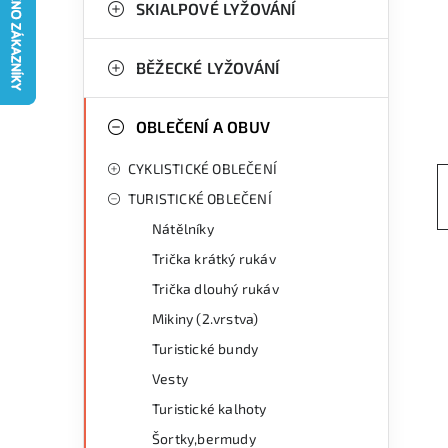
g
SKIALPOVÉ LYŽOVÁNÍ
r
o
a
r
BĚŽECKÉ LYŽOVÁNÍ
n
i
OBLEČENÍ A OBUV
e
n
CYKLISTICKÉ OBLEČENÍ
í
TURISTICKÉ OBLEČENÍ
p
Nátělníky
a
Trička krátký rukáv
n
Trička dlouhý rukáv
Mikiny (2.vrstva)
e
Turistické bundy
l
Vesty
Turistické kalhoty
Šortky,bermudy