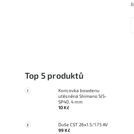
B
Top 5 produktů
Koncovka bowdenu
utěsněná Shimano SIS-
SP40, 4 mm
10 Kč
Duše CST 26x1.5/1.75 AV
99 Kč