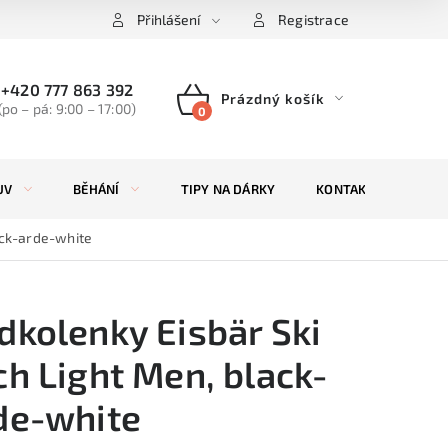
Přihlášení
Registrace
+420 777 863 392
Prázdný košík
(po – pá: 9:00 – 17:00)
NÁKUPNÍ
KOŠÍK
UV
BĚHÁNÍ
TIPY NA DÁRKY
KONTAKTY
ZN
ack-arde-white
dkolenky Eisbär Ski
ch Light Men, black-
de-white