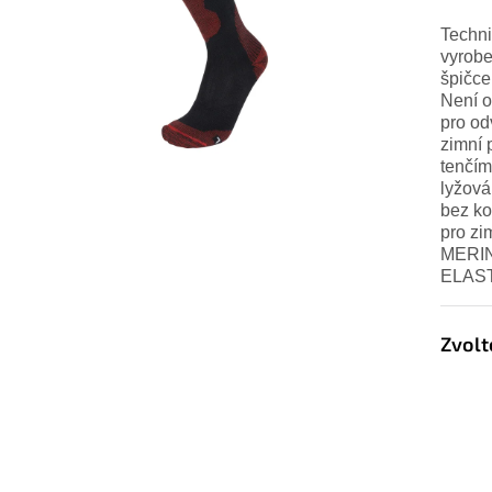
Techni
vyrobe
špičce
Není o
pro od
zimní 
tenčím
lyžová
bez ko
pro zi
MERIN
ELAS