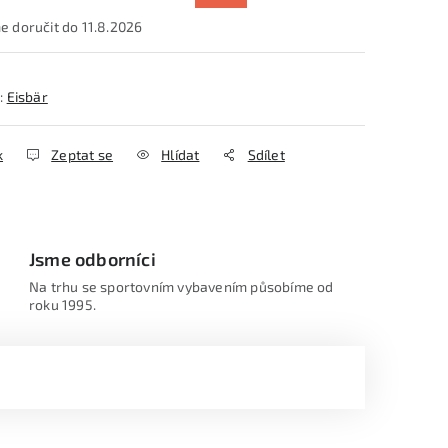
11.8.2026
:
Eisbär
k
Zeptat se
Hlídat
Sdílet
Jsme odborníci
Na trhu se sportovním vybavením působíme od
roku 1995.