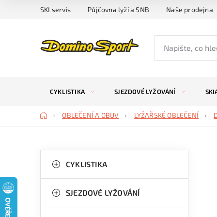
Přejít
SKI servis
Půjčovna lyží a SNB
Naše prodejna
na
obsah
CYKLISTIKA
SJEZDOVÉ LYŽOVÁNÍ
SKI
Domů
OBLEČENÍ A OBUV
LYŽAŘSKÉ OBLEČENÍ
P
K
Přeskočit
kategorie
CYKLISTIKA
a
o
t
s
SJEZDOVÉ LYŽOVÁNÍ
e
t