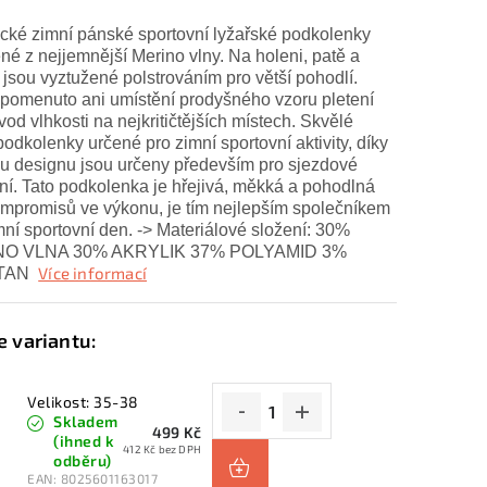
cké zimní pánské sportovní lyžařské podkolenky
né z nejjemnější Merino vlny. Na holeni, patě a
 jsou vyztužené polstrováním pro větší pohodlí.
pomenuto ani umístění prodyšného vzoru pletení
vod vlhkosti na nejkritičtějších místech. Skvělé
podkolenky určené pro zimní sportovní aktivity, díky
u designu jsou určeny především pro sjezdové
ní. Tato podkolenka je hřejivá, měkká a pohodlná
mpromisů ve výkonu, je tím nejlepším společníkem
mní sportovní den. -> Materiálové složení: 30%
O VLNA 30% AKRYLIK 37% POLYAMID 3%
Více informací
TAN
Velikost: 35-38
Skladem
499 Kč
(ihned k
412 Kč bez DPH
odběru)
EAN:
8025601163017