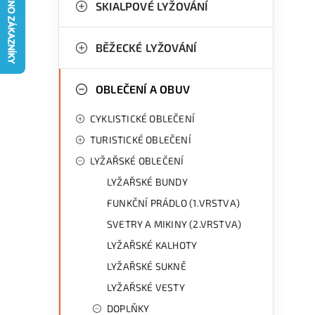
g
SKIALPOVÉ LYŽOVÁNÍ
r
o
a
r
BĚŽECKÉ LYŽOVÁNÍ
n
i
OBLEČENÍ A OBUV
e
n
CYKLISTICKÉ OBLEČENÍ
í
TURISTICKÉ OBLEČENÍ
p
LYŽAŘSKÉ OBLEČENÍ
a
LYŽAŘSKÉ BUNDY
n
FUNKČNÍ PRÁDLO (1.VRSTVA)
SVETRY A MIKINY (2.VRSTVA)
e
LYŽAŘSKÉ KALHOTY
l
LYŽAŘSKÉ SUKNĚ
LYŽAŘSKÉ VESTY
DOPLŇKY