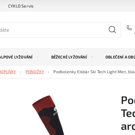
CYKLO Servis
ALPOVÉ LYŽOVÁNÍ
BĚŽECKÉ LYŽOVÁNÍ
OBLEČENÍ A OB
DOPLŇKY
PONOŽKY
Podkolenky Eisbär Ski Tech Light Men, bl
Po
Te
ar