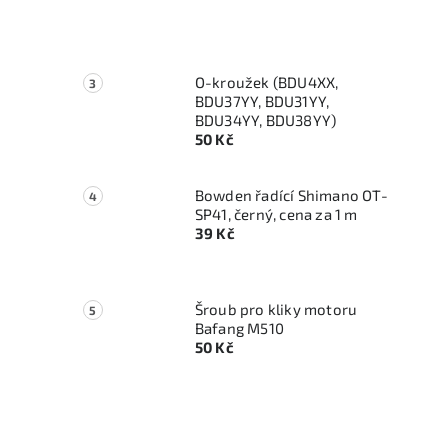
O-kroužek (BDU4XX,
BDU37YY, BDU31YY,
BDU34YY, BDU38YY)
50 Kč
Bowden řadící Shimano OT-
SP41, černý, cena za 1 m
39 Kč
Šroub pro kliky motoru
Bafang M510
50 Kč