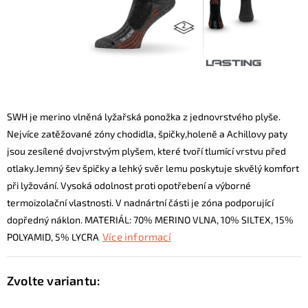
KONTAKTY
ZNAČKY
SKI servis
Půjčovna lyží a SNB
Naše prodejna
CYKLO Servis
SWH je merino vlněná lyžařská ponožka z jednovrstvého plyše.
Nejvíce zatěžované zóny chodidla, špičky,holeně a Achillovy paty
jsou zesílené dvojvrstvým plyšem, které tvoří tlumící vrstvu před
otlaky.Jemný šev špičky a lehký svěr lemu poskytuje skvělý komfort
při lyžování. Vysoká odolnost proti opotřebení a výborné
termoizolační vlastnosti. V nadnártní části je zóna podporující
dopředný náklon. MATERIÁL: 70% MERINO VLNA, 10% SILTEX, 15%
Více informací
POLYAMID, 5% LYCRA