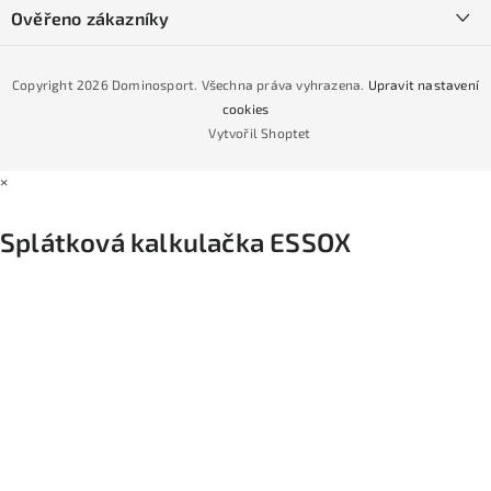
Podmínky GDPR
Ověřeno zákazníky
Naše prodejna
Jak nakoupit na čtvrtiny bez navýšení?
CYKLO Servis
Copyright 2026
Dominosport
. Všechna práva vyhrazena.
Upravit nastavení
Podmínky nákupu na splátky ESSOX
cookies
Vytvořil Shoptet
×
Splátková kalkulačka ESSOX