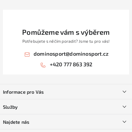
Pomůžeme vám s výběrem
Potřebujete s něčím poradit? Jsme tu pro vás!
dominosport
@
dominosport.cz
+420 777 863 392
Z
á
Informace pro Vás
p
a
Kontakty
Služby
t
O nás
í
SKI servis
Najdete nás
Obchodní podmínky
Půjčovna lyží a SNB