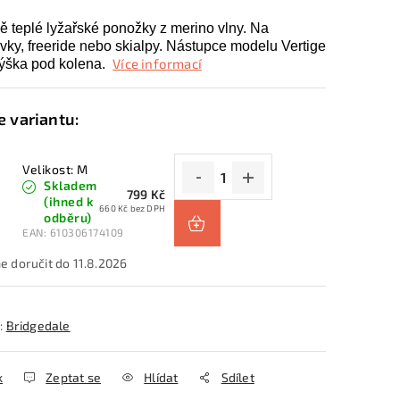
ě teplé lyžařské ponožky z merino vlny. Na
vky, freeride nebo skialpy. Nástupce modelu Vertige
Více informací
ýška pod kolena.
Velikost: M
Skladem
799 Kč
(ihned k
660 Kč bez DPH
odběru)
EAN:
610306174109
11.8.2026
:
Bridgedale
k
Zeptat se
Hlídat
Sdílet