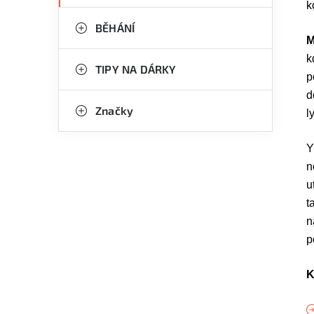
k
BĚHÁNÍ
M
k
TIPY NA DÁRKY
p
d
Značky
l
Y
n
u
t
n
p
K