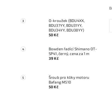
B
O-kroužek (BDU4XX,
BDU37YY, BDU31YY,
BDU34YY, BDU38YY)
50 Kč
Bowden řadící Shimano OT-
SP41, černý, cena za 1 m
39 Kč
Šroub pro kliky motoru
Bafang M510
50 Kč