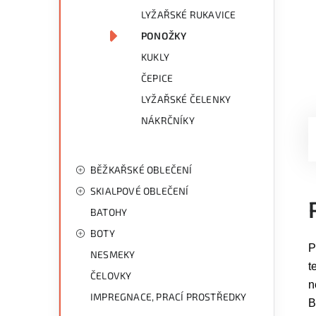
LYŽAŘSKÉ RUKAVICE
PONOŽKY
KUKLY
ČEPICE
LYŽAŘSKÉ ČELENKY
NÁKRČNÍKY
BĚŽKAŘSKÉ OBLEČENÍ
SKIALPOVÉ OBLEČENÍ
BATOHY
BOTY
P
NESMEKY
t
ČELOVKY
n
IMPREGNACE, PRACÍ PROSTŘEDKY
B