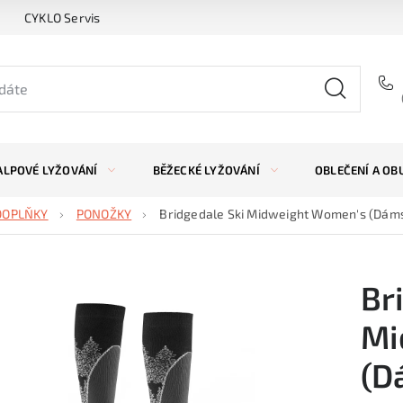
CYKLO Servis
ALPOVÉ LYŽOVÁNÍ
BĚŽECKÉ LYŽOVÁNÍ
OBLEČENÍ A OB
DOPLŇKY
PONOŽKY
Bridgedale Ski Midweight Women's (Dáms
Br
Mi
(D