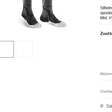
Středn
sjezdo
Mid. V
Značka
Tis