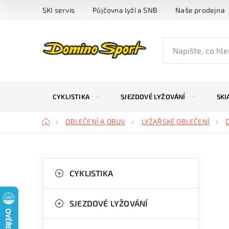
Přejít
SKI servis
Půjčovna lyží a SNB
Naše prodejna
na
obsah
CYKLISTIKA
SJEZDOVÉ LYŽOVÁNÍ
SKI
Domů
OBLEČENÍ A OBUV
LYŽAŘSKÉ OBLEČENÍ
P
K
Přeskočit
kategorie
CYKLISTIKA
a
o
t
s
SJEZDOVÉ LYŽOVÁNÍ
e
t