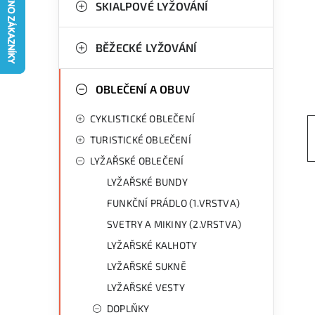
g
SKIALPOVÉ LYŽOVÁNÍ
r
o
a
r
BĚŽECKÉ LYŽOVÁNÍ
n
i
OBLEČENÍ A OBUV
e
n
CYKLISTICKÉ OBLEČENÍ
í
TURISTICKÉ OBLEČENÍ
p
LYŽAŘSKÉ OBLEČENÍ
a
LYŽAŘSKÉ BUNDY
n
FUNKČNÍ PRÁDLO (1.VRSTVA)
SVETRY A MIKINY (2.VRSTVA)
e
LYŽAŘSKÉ KALHOTY
l
LYŽAŘSKÉ SUKNĚ
LYŽAŘSKÉ VESTY
DOPLŇKY