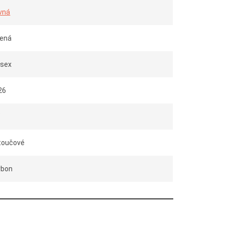
vná
lená
isex
26
"
toučové
rbon