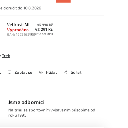
10.8.2026
Velikost: ML
46 990 Kč
42 291 Kč
Vyprodáno
34 951 Kč bez DPH
EAN:
197216219514
:
Trek
k
Zeptat se
Hlídat
Sdílet
Jsme odborníci
Na trhu se sportovním vybavením působíme od
roku 1995.