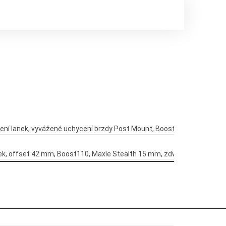
edení lanek, vyvážené uchycení brzdy Post Mount, Boost148
pek, offset 42 mm, Boost110, Maxle Stealth 15 mm, zdvih 120 mm