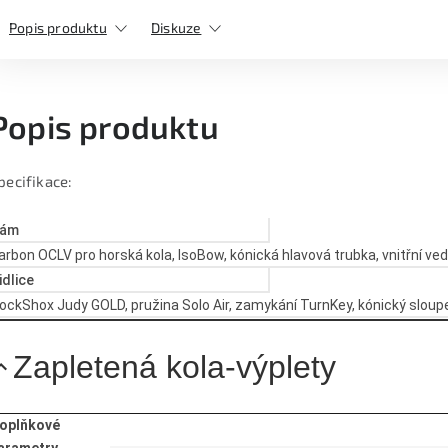
Popis produktu
Diskuze
Popis produktu
pecifikace:
ám
arbon OCLV pro horská kola, IsoBow, kónická hlavová trubka, vnitřní v
idlice
ockShox Judy GOLD, pružina Solo Air, zamykání TurnKey, kónický slou
Zapletená kola-výplety
oplňkové