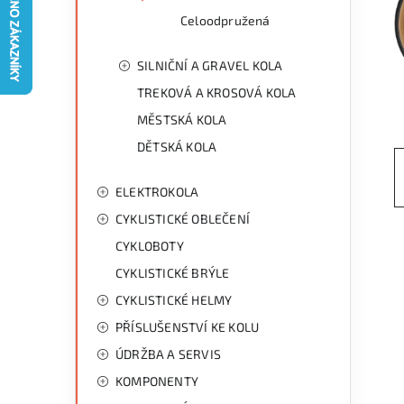
g
r
Celoodpružená
o
a
r
SILNIČNÍ A GRAVEL KOLA
n
i
TREKOVÁ A KROSOVÁ KOLA
e
MĚSTSKÁ KOLA
n
DĚTSKÁ KOLA
í
p
ELEKTROKOLA
CYKLISTICKÉ OBLEČENÍ
a
CYKLOBOTY
n
CYKLISTICKÉ BRÝLE
e
CYKLISTICKÉ HELMY
l
PŘÍSLUŠENSTVÍ KE KOLU
ÚDRŽBA A SERVIS
KOMPONENTY