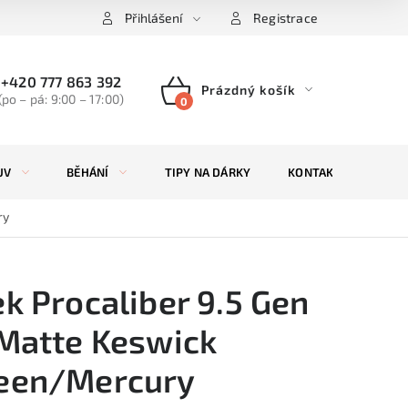
Přihlášení
Registrace
+420 777 863 392
Prázdný košík
(po – pá: 9:00 – 17:00)
NÁKUPNÍ
KOŠÍK
UV
BĚHÁNÍ
TIPY NA DÁRKY
KONTAKTY
ZN
ry
ek Procaliber 9.5 Gen
 Matte Keswick
een/Mercury