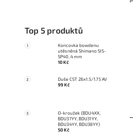
p
Top 5 produktů
Koncovka bowdenu
utěsněná Shimano SIS-
SP40, 4 mm
10 Kč
Duše CST 26x1.5/1.75 AV
99 Kč
O-kroužek (BDU4XX,
BDU37YY, BDU31YY,
BDU34YY, BDU38YY)
50 Kč