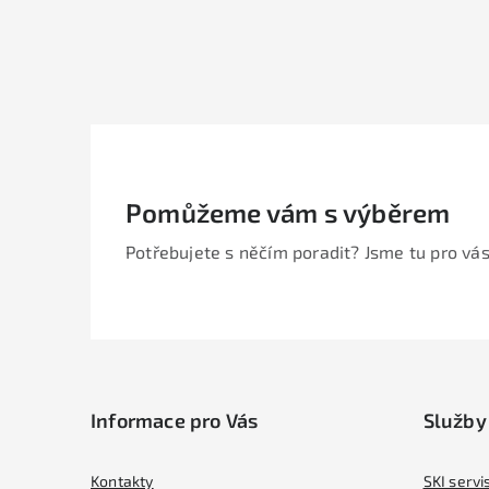
Pomůžeme vám s výběrem
Potřebujete s něčím poradit? Jsme tu pro vás
Z
á
Informace pro Vás
Služby
p
a
Kontakty
SKI servi