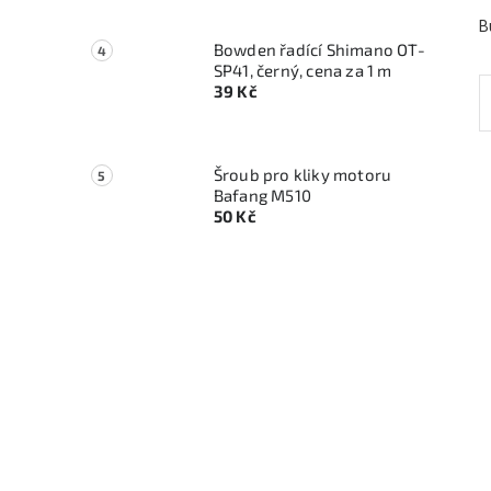
B
Bowden řadící Shimano OT-
SP41, černý, cena za 1 m
39 Kč
Šroub pro kliky motoru
Bafang M510
50 Kč