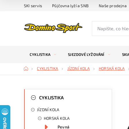
Přejít
SKI servis
Půjčovna lyží a SNB
Naše prodejna
na
obsah
CYKLISTIKA
SJEZDOVÉ LYŽOVÁNÍ
SKI
Domů
CYKLISTIKA
JÍZDNÍ KOLA
HORSKÁ KOLA
P
K
Přeskočit
kategorie
CYKLISTIKA
a
o
JÍZDNÍ KOLA
t
s
HORSKÁ KOLA
e
t
Pevná