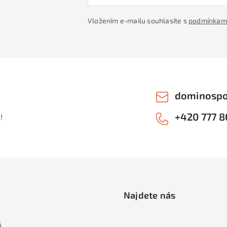
Vložením e-mailu souhlasíte s
podmínkami
dominospo
+420 777 8
!
Najdete nás
s