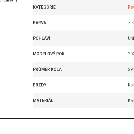
arametry
KATEGORIE
Pe
BARVA
ze
POHLAVÍ
Un
MODELOVÝ ROK
20
PRŮMĚR KOLA
29
BRZDY
Ko
MATERIÁL
Ka