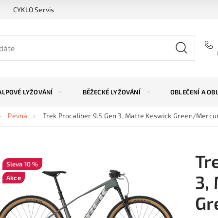
CYKLO Servis
ALPOVÉ LYŽOVÁNÍ
BĚŽECKÉ LYŽOVÁNÍ
OBLEČENÍ A OB
Pevná
Trek Procaliber 9.5 Gen 3, Matte Keswick Green/Mercu
Tr
10 %
3,
Akce
Gr