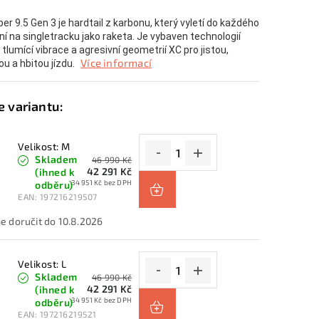
ber 9.5 Gen 3 je hardtail z karbonu, který vyletí do každého
í na singletracku jako raketa. Je vybaven technologií
tlumící vibrace a agresivní geometrií XC pro jistou,
Více informací
u a hbitou jízdu.
Velikost: M
Skladem
46 990 Kč
42 291 Kč
(ihned k
34 951 Kč bez DPH
odběru)
EAN:
197216219507
10.8.2026
Velikost: L
Skladem
46 990 Kč
42 291 Kč
(ihned k
34 951 Kč bez DPH
odběru)
EAN:
197216219521