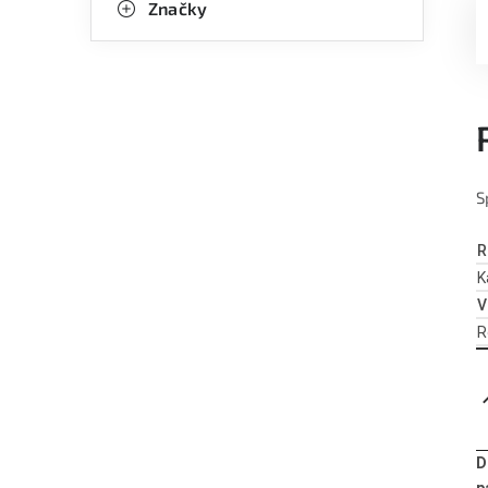
Značky
S
R
K
V
R
D