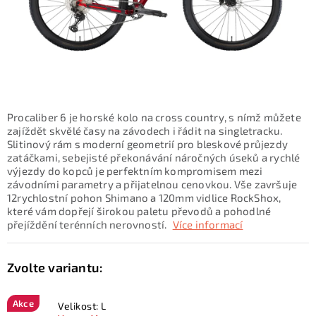
KONTAKTY
ZNAČKY
SKI servis
Půjčovna lyží a SNB
Naše prodejna
CYKLO Servis
Procaliber 6 je horské kolo na cross country, s nímž můžete
zajíždět skvělé časy na závodech i řádit na singletracku.
Slitinový rám s moderní geometrií pro bleskové průjezdy
zatáčkami, sebejisté překonávání náročných úseků a rychlé
výjezdy do kopců je perfektním kompromisem mezi
závodními parametry a přijatelnou cenovkou. Vše završuje
12rychlostní pohon Shimano a 120mm vidlice RockShox,
které vám dopřejí širokou paletu převodů a pohodlné
přejíždění terénních nerovností.
Více informací
Akce
Velikost: L