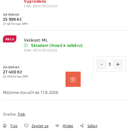
Vyprodáno
EAN:
601479135424
33 990 Kč
25 999 Kč
21 487 Kč bez DPH
Akce
Velikost: ML
Skladem (ihned k odběru)
EAN:
601479135325
33 990 Kč
27 400 Kč
22 645 Kč bez DPH
11.8.2026
Značka:
Trek
Tisk
Zeptat se
Hlídat
Sdílet