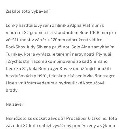
Získáte toto vybavení
Lehký hardtailový rám z hliníku Alpha Platinum s
moderní XC geometrií a standardem Boost 148 mm pro
větší tuhost v záběru. 120mm odpružená vidlice
RockShox Judy Silver s pružinou Solo Air a zamykáním
Turnkey, která vyhlazuje terénní nerovnosti. Plynulé
12rychlostní řazení zkombinované ze sad Shimano
Deore a XT, kola Bontrager Kovee umožňující použití
bezdušových plášťů, teleskopická sedlovka Bontrager
Line s vnitřním vedením a hydraulické kotoučové
brzdy.
Na závěr
Nemůžete se dočkat závodů? Procaliber 6 také ne. Toto
závodní XC kolo nabízí vyvážený poměr ceny a výkonu