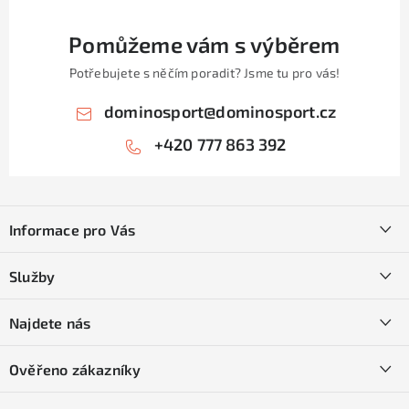
Pomůžeme vám s výběrem
Potřebujete s něčím poradit? Jsme tu pro vás!
dominosport
@
dominosport.cz
+420 777 863 392
Z
á
Informace pro Vás
p
a
Kontakty
Služby
t
O nás
í
SKI servis
Najdete nás
Obchodní podmínky
Půjčovna lyží a SNB
Podmínky GDPR
Ověřeno zákazníky
Naše prodejna
Jak nakoupit na čtvrtiny bez navýšení?